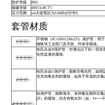
防护等级
IP65
隔爆等级
d‖BT4.d‖CT5
压力范围
zui大使用压力0.6MPa。
套管材质
不锈钢（0Cr18Ni12Mo2Ti）保护管：
1、
钢铁等工业部门及市政、环保等领域。
哈氏合金B保护管：对沸点以下的一切浓度的盐水有
化性盐液的腐蚀。
2、
哈氏合金C保护管：能耐非氧化性，
含其他氧化剂的腐蚀，如高于常温的次氯盐溶液
3、
钛保护管：能耐海水、各种氯化物和次氯
沙）的腐蚀，但含有氧化剂（如、Fe+++
4、