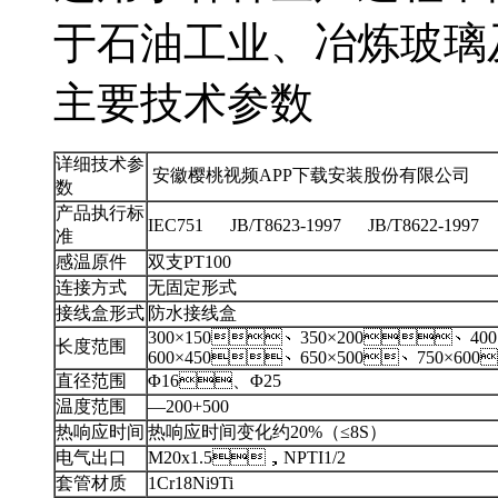
于石油工业、冶炼玻璃及
主要技术参数
详细技术参
安徽樱桃视频APP下载安装股份有限公司
数
产品执行标
IEC751 JB/T8623-1997 JB/T8622-1997
准
感温原件
双支PT100
连接方式
无固定形式
接线盒形式
防水接线盒
300×150、350×200、400
长度范围
600×450、650×500、750×600
直径范围
Φ16、Φ25
温度范围
—200+500
热响应时间
热响应时间变化约20%（≤8S）
电气出口
M20x1.5，NPTI1/2
套管材质
1Cr18Ni9Ti