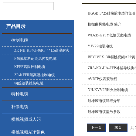
HGGB-3*25硅橡胶电缆详细
抗扭曲风能电缆 简介
产品目录
WDZB-KYJY低烟无卤电缆
控制电缆
YJV22铠装电缆
ZR-NH-KF46F46RP-4*1.5高温耐火
BPYJVPX13R樱桃视频AP
控制电缆
F46氟塑料耐高温控制电缆
KFFP高温控制电缆
ZRA-KX-HA-FFP补偿导线
ZR-KFFR耐高温控制电缆
AVRTP仪表安装线
钢丝铠装铠装电缆
NH-KVV22耐火控制电缆
特种电缆
硅橡胶电缆详细介绍
补偿电缆
硅橡胶电缆型号参数
樱桃视频成人污
下一页
末页
共 
樱桃视频APP黄色