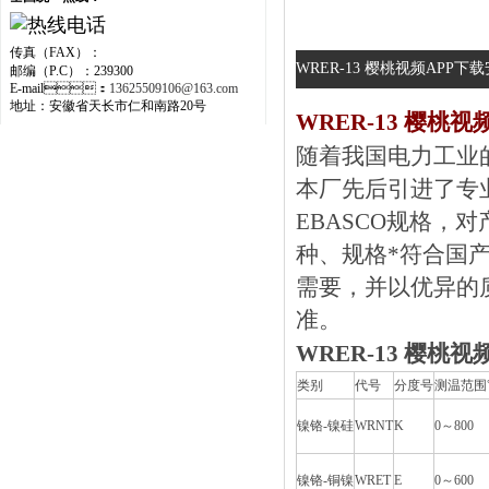
传真（FAX）：
WRER-13 樱桃视频APP下
邮编（P.C）：239300
E-mail：
13625509106@163.com
地址：安徽省天长市仁和南路20号
WRER-13 樱桃
随着我国电力工业的不
本厂先后引进了专业制
EBASCO规格
种、规格*符合国
需要，并以优异的质
准。
WRER-13 樱桃
类别
代号
分度号
测温范围
镍铬-镍硅
WRNT
K
0～800
镍铬-铜镍
WRET
E
0～600