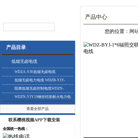
产品中心
您的位置：
网
产品目录
低烟无卤电缆
WDZA-YJE低烟无卤电缆
低烟无卤电力电缆 WDZB-YJY-
0.6/1KV
阻燃低烟无卤控制电缆WDZN-
KYJY
WDZN-YJY33钢丝铠装耐火电力电
缆
查看全部产品
联系樱桃视频APP下载安装
全国统一热线：