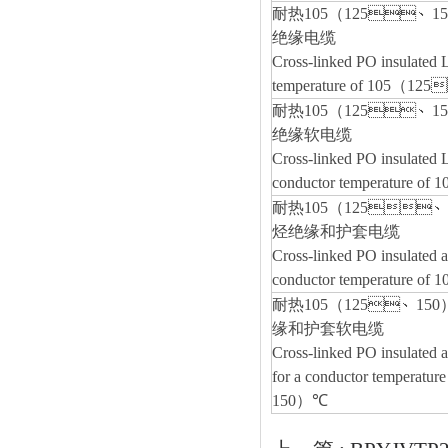
耐热
105
（
125
、
15
绝缘电缆
Cross-linked PO insulated 
temperature of 105
（
125

耐热
105
（
125
、
15
绝缘软电缆
Cross-linked PO insulated L
conductor temperature of 1
耐热
105
（
125
、
烃绝缘和护套电缆
Cross-linked PO insulated 
conductor temperature of 1
耐热
105
（
125
、
150
缘和护套软电缆
Cross-linked PO insulated 
for a conductor temperature
150
）
℃