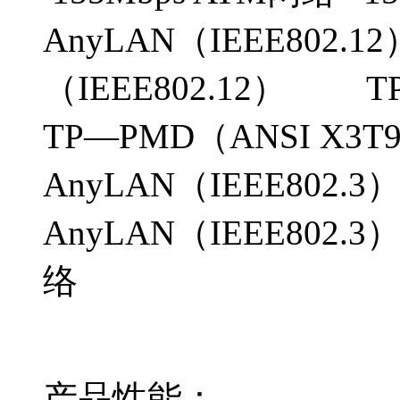
AnyLAN（IEEE802.
（IEEE802.12） T
TP—PMD（ANSI X3T
AnyLAN（IEEE802
AnyLAN（IEEE8
络
产品性能：