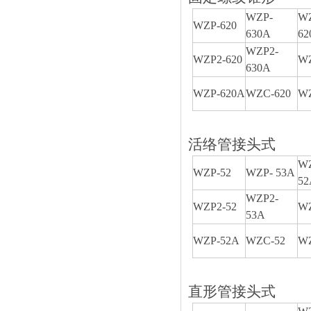
WZP-
WZ
WZP-620
630A
62
WZP2-
WZP2-620
WZ
630A
WZP-620A
WZC-620
WZ
活络管接头式
WZ
WZP-52
WZP- 53A
52
WZP2-
WZP2-52
WZ
53A
WZP-52A
WZC-52
WZ
直形管接头式