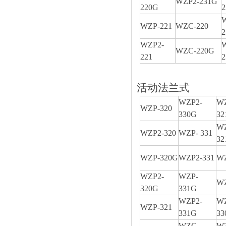
WZP2-231G
220G
2
WZP-221
WZC-220
WZP2-
WZC-220G
221
活动法兰式
WZP2-
W
WZP-320
330G
32
WZ
WZP2-320
WZP- 331
32
WZP-320G
WZP2-331
WZ
WZP2-
WZP-
WZ
320G
331G
WZP2-
W
WZP-321
331G
33
WZC-
W