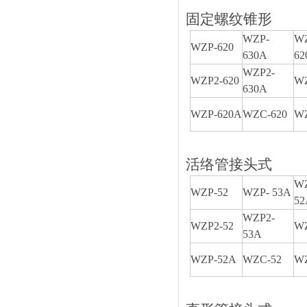
固定螺纹锥形
WZP-
WZ
WZP-620
630A
62
WZP2-
WZP2-620
WZ
630A
WZP-620A
WZC-620
WZ
活络管接头式
WZ
WZP-52
WZP- 53A
52
WZP2-
WZP2-52
WZ
53A
WZP-52A
WZC-52
WZ