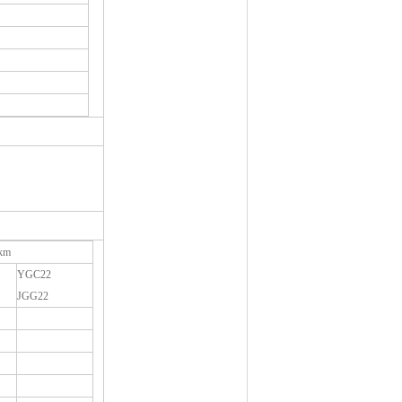
km
YGC22
JGG22