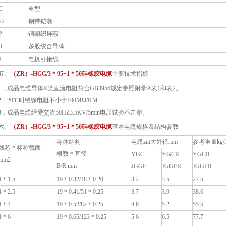
C
重型
22
钢带铠装
P
铜编织屏蔽
R
多股绞合导体
J
电机引接线
、
（ZR）-HGG/3＊95+1＊50硅橡胶电缆
主要技术指标
1．成品电缆导体R类直流电阻符合GB3956规定参照附录A表1和表2。
2．20℃时绝缘电阻不小于100MΩ/KM
3．成品电缆经受交流50HZ3.5KV/5min电压试验不击穿。
、
（ZR）-HGG/3＊95+1＊50硅橡胶电缆
基本电缆规格及结构参数
导体结构
电缆zui大外径mm
参考重量kg/
线芯＊标称截面
根数＊直径
YGC
YGCR
YGCR
mm2
B/R mm
JGGF
JGGFR
JGGFR
1＊1.5
19＊0.32/48＊0.20
3.2
3.5
27.5
1＊2.5
19＊0.41/51＊0.25
3.7
3.9
38.6
1＊4
19＊0.52/82＊0.25
4.6
5.2
55.5
1＊6
19＊0.65/123＊0.25
5.6
6.5
77.7