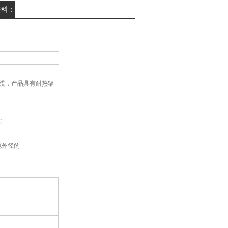
：
，产品具有耐热辐
℃
缆外径的