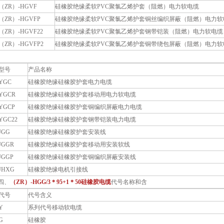
（ZR）-HGVF
硅橡胶绝缘柔软PVC聚氯乙烯护套（阻燃）电力软电缆
（ZR）-HGVFP
硅橡胶绝缘柔软PVC聚氯乙烯护套铜丝编织屏蔽（阻燃）电力软
（ZR）-HGVF22
硅橡胶绝缘柔软PVC聚氯乙烯护套钢带铠装（阻燃）电力软电缆
（ZR）-HGVFP2
硅橡胶绝缘柔软PVC聚氯乙烯护套铜带绕包屏蔽（阻燃）电力软
型号
产品名称
YGC
硅橡胶绝缘硅橡胶护套电力电缆
YGCR
硅橡胶绝缘硅橡胶护套移动用电力软电缆
YGCP
硅橡胶绝缘硅橡胶护套铜编织屏蔽电力电缆
YGC22
硅橡胶绝缘硅橡胶护套钢带铠装电力电缆
JGG
硅橡胶绝缘硅橡胶护套安装线
JGGR
硅橡胶绝缘硅橡胶护套移动用安装软线
JGGP
硅橡胶绝缘硅橡胶护套铜编织屏蔽安装线
JHXG
硅橡胶绝缘电机引接线
四、
（ZR）-HGG/3＊95+1＊50硅橡胶电缆
代号名称和含
代号
代号含义
Y
系列代号移动软电缆
G
硅橡胶