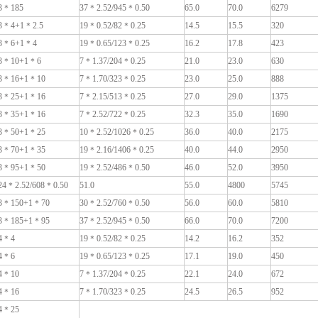
3＊185
37＊2.52/945＊0.50
65.0
70.0
6279
3＊4+1＊2.5
19＊0.52/82＊0.25
14.5
15.5
320
3＊6+1＊4
19＊0.65/123＊0.25
16.2
17.8
423
3＊10+1＊6
7＊1.37/204＊0.25
21.0
23.0
630
3＊16+1＊10
7＊1.70/323＊0.25
23.0
25.0
888
3＊25+1＊16
7＊2.15/513＊0.25
27.0
29.0
1375
3＊35+1＊16
7＊2.52/722＊0.25
32.3
35.0
1690
3＊50+1＊25
10＊2.52/1026＊0.25
36.0
40.0
2175
3＊70+1＊35
19＊2.16/1406＊0.25
40.0
44.0
2950
3＊95+1＊50
19＊2.52/486＊0.50
46.0
52.0
3950
24＊2.52/608＊0.50
51.0
55.0
4800
5745
3＊150+1＊70
30＊2.52/760＊0.50
56.0
60.0
5810
3＊185+1＊95
37＊2.52/945＊0.50
66.0
70.0
7200
4＊4
19＊0.52/82＊0.25
14.2
16.2
352
4＊6
19＊0.65/123＊0.25
17.1
19.0
450
4＊10
7＊1.37/204＊0.25
22.1
24.0
672
4＊16
7＊1.70/323＊0.25
24.5
26.5
952
4＊25