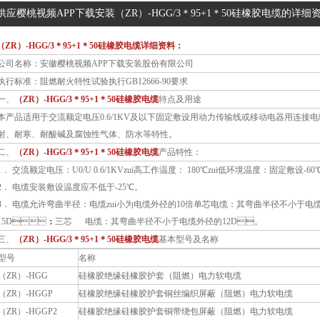
供应樱桃视频APP下载安装（ZR）-HGG/3＊95+1＊50硅橡胶电缆的详细资料
（ZR）-HGG/3＊95+1＊50硅橡胶电缆详细资料：
公司名称：安徽樱桃视频APP下载安装股份有限公司
执行标准：阻燃耐火特性试验执行GB12666-90要求
一、
（ZR）-HGG/3＊95+1＊50硅橡胶电缆
特点及用途
本产品适用于交流额定电压0.6/1KV及以下固定敷设用动力传输线或移动电器用连接电缆
射、耐寒、耐酸碱及腐蚀性气体、防水等特性。
、
（ZR）-HGG/3＊95+1＊50硅橡胶电缆
产品特性：
1． 交流额定电压：U0/U 0.6/1KVzui高工作温度： 180℃zui低环境温度：固定敷设-60
2． 电缆安装敷设温度应不低于-25℃。
3． 电缆允许弯曲半径：电缆zui小为电缆外径的10倍单芯电缆：其弯曲半径不小于电
15D；三芯 电缆：其弯曲半径不小于电缆外径的12D。
三、
（ZR）-HGG/3＊95+1＊50硅橡胶电缆
基本型号及名称
型号
名称
（ZR）-HGG
硅橡胶绝缘硅橡胶护套（阻燃）电力软电缆
（ZR）-HGGP
硅橡胶绝缘硅橡胶护套铜丝编织屏蔽（阻燃）电力软电缆
（ZR）-HGGP2
硅橡胶绝缘硅橡胶护套铜带绕包屏蔽（阻燃）电力软电缆