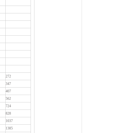
272
347
407
562
724
828
1037
1385