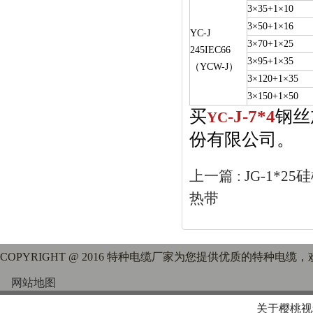
3×35+1×10
3×50+1×16
YC-J
3×70+1×25
245IEC66
3×95+1×35
（
YCW-J
）
3×120+1×35
3×150+1×50
买
-J-7*4
钢丝
YC
份有限公司。
上一篇 :
JG-1*2
热带
COPYRIGHT @ 2016 特种电缆厂家为您提供优质的特种电缆
网站地图
关于樱桃视