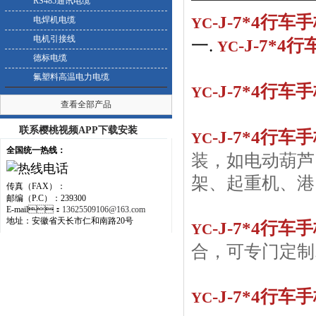
RS485通讯电缆
-J-7*4行车
电焊机电缆
YC
电机引接线
一
.
-J-7*
YC
德标电缆
氟塑料高温电力电缆
-J-7*4行
YC
查看全部产品
联系樱桃视频APP下载安装
-J-7*4行
YC
全国统一热线：
装，如电动葫
架、起重机
传真（FAX）：
邮编（P.C）：239300
E-mail：
13625509106@163.com
地址：安徽省天长市仁和南路20号
-J-7*4行
YC
合，可专门定制
-J-7*4行
YC