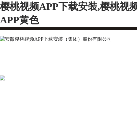
樱桃视频APP下载安装,樱桃视
APP黄色