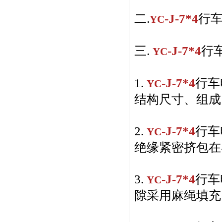
二
.
-J-7*4
行
YC
三
.
-J-7*4
行车
YC
1.
-J-7*4
行车
YC
结构尺寸、组成
2.
-J-7*4
行车
YC
绝缘紧密挤包在导体
3.
-J-7*4
行车
YC
隙采用麻绳填充