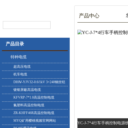
产品中心
产品目录
特种电缆
超高压电缆
机车电缆
DHⅣ-YJV32-0.6/1kV 3×240钢丝铠
装耐寒电缆
镀银屏蔽高温电缆
KFVRP-7*1.0高温控制电缆
氟塑料高温控制电缆
ZR-KHFF46R高温控制电缆
MYQ矿用樱桃视频官网网站
YC-J-7*4行车手柄控制电源