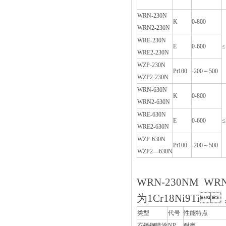
WRN-230N
K
0-800
WRN2-230N
WRE-230N
E
0-600
≤
WRE2-230N
WZP-230N
Pt100
-200～500
WZP2-230N
WRN-630N
K
0-800
WRN2-630N
WRE-630N
E
0-600
≤
WRE2-630N
WZP-630N
Pt100
-200～500
WZP2—630N
WRN-230NM 
为1Cr18Ni9T
类型
代号
性能特点
不锈钢喷涂
NP
耐磨