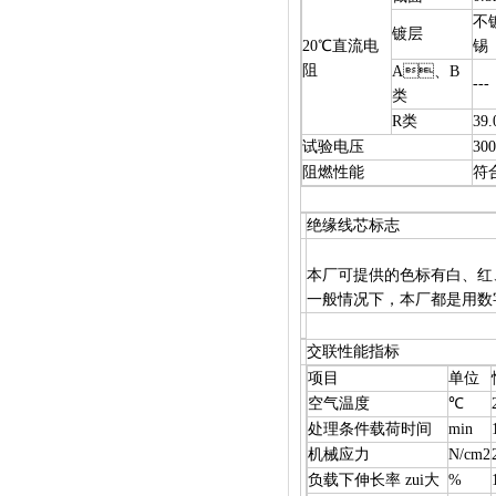
不
镀层
20℃直流电
锡
阻
A、B
---
类
R类
39.
试验电压
30
阻燃性能
符合
绝缘线芯标志
本厂可提供的色标有白、红、黑、
一般情况下，本厂都是用数字标
交联性能指标
项目
单位
空气温度
℃
处理条件载荷时间
min
机械应力
N/cm2
负载下伸长率 zui大
%