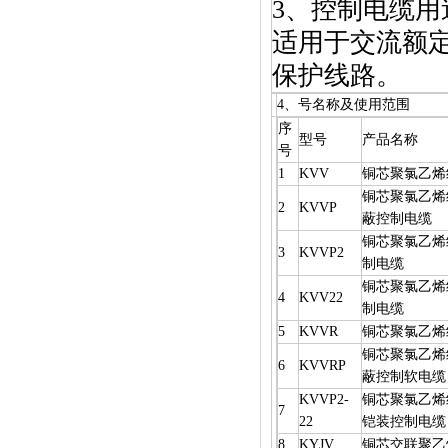
3、控制电缆用途
适用于交流额定电
保护线路。
4、
号名称及使用范围
序
型号
产品名称
号
1
KVV
铜芯聚氯乙烯
铜芯聚氯乙烯
2
KVVP
蔽控制电缆
铜芯聚氯乙烯
3
KVVP2
制电缆
铜芯聚氯乙烯
4
KVV22
制电缆
5
KVVR
铜芯聚氯乙烯
铜芯聚氯乙烯
6
KVVRP
蔽控制软电缆
KVVP2-
铜芯聚氯乙烯
7
22
铠装控制电缆
8
KYJV
铜芯交联聚乙