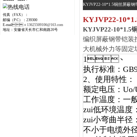
KYJVP22-10*1.5铜丝屏蔽
传真（FAX）：
KYJVP22-1
邮编（P.C）：239300
E-mail：
13625509106@163.com
KYJVP22-10*
地址：安徽省天长市仁和南路20号
编织屏蔽钢带铠装控制
大机械外力等固定
1、
执行标准：GB9
2、
使用特性：
额定电压：Uo
工作温度：一
zui低环境温度
zui小弯曲半径
不小于电缆外径