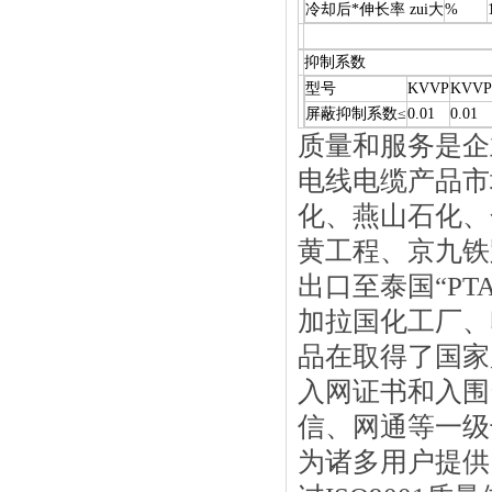
冷却后*伸长率 zui大
%
抑制系数
型号
KVVP
KVVP
屏蔽抑制系数≤
0.01
0.01
质量和服务是企业
电线电缆产品市场
化、燕山石化
黄工程、
出口至泰国“PTA"
加拉国化工厂
品在取得了国家广电
入网证书和入围资格后
信、网通等一
为诸多用户提供网络