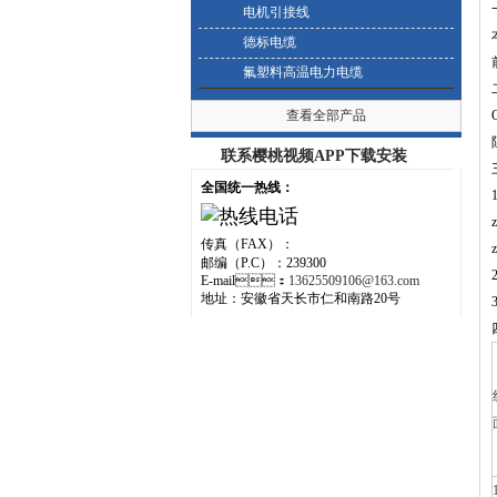
一
电机引接线
德标电缆
氟塑料高温电力电缆
二
查看全部产品
联系樱桃视频APP下载安装
三
全国统一热线：
传真（FAX）：
邮编（P.C）：239300
E-mail：
13625509106@163.com
地址：安徽省天长市仁和南路20号