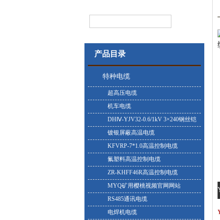
产品目录
特种电缆
超高压电缆
机车电缆
DHⅣ-YJV32-0.6/1kV 3×240钢丝铠
装耐寒电缆
镀银屏蔽高温电缆
KFVRP-7*1.0高温控制电缆
氟塑料高温控制电缆
ZR-KHFF46R高温控制电缆
MYQ矿用樱桃视频官网网站
RS485通讯电缆
电焊机电缆