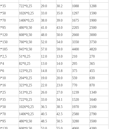
2*35
722*0,25
29.0
30.2
1088
1288
2*50
1026*0,25
33.0
35.0
1297
1590
2*70
1406*0,25
38.0
39.0
1675
1900
2*95
486*0,50
41.0
43.0
2205
2500
2*120
608*0,50
48.0
50.0
2660
3000
2*150
760*0,50
52.0
54.0
3350
3750
2*185
945*0,50
57.0
59.0
4400
4820
3*2,5
51*0,25
12.0
13.0
210
270
3*4
82*0,25
13.0
14.0
295
365
3*6
123*0,25
14.8
15.8
375
455
3*10
204*0,25
19.0
20.0
559
639
3*16
323*0,25
22.0
23.0
770
870
3*25
513*0,25
26.0
27.0
1239
1349
3*35
722*0,25
33.0
34.1
1520
1640
3*50
1026*0,25
36.5
38.5
1970
2100
3*70
1406*0,25
40.5
42.5
2580
2790
3*95
486*0,50
48.5
50.5
3280
3500
3*120
608*0,50
53.0
55.0
4060
4380