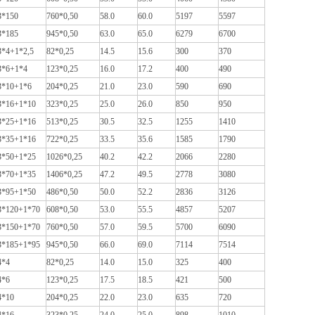
3*150
760*0,50
58.0
60.0
5197
5597
3*185
945*0,50
63.0
65.0
6279
6700
3*4+1*2,5
82*0,25
14.5
15.6
300
370
3*6+1*4
123*0,25
16.0
17.2
400
490
3*10+1*6
204*0,25
21.0
23.0
590
690
3*16+1*10
323*0,25
25.0
26.0
850
950
3*25+1*16
513*0,25
30.5
32.5
1255
1410
3*35+1*16
722*0,25
33.5
35.6
1585
1790
3*50+1*25
1026*0,25
40.2
42.2
2066
2280
3*70+1*35
1406*0,25
47.2
49.5
2778
3080
3*95+1*50
486*0,50
50.0
52.2
2836
3126
3*120+1*70
608*0,50
53.0
55.5
4857
5207
3*150+1*70
760*0,50
57.0
59.5
5700
6090
3*185+1*95
945*0,50
66.0
69.0
7114
7514
4*4
82*0,25
14.0
15.0
325
400
4*6
123*0,25
17.5
18.5
421
500
4*10
204*0,25
22.0
23.0
635
720