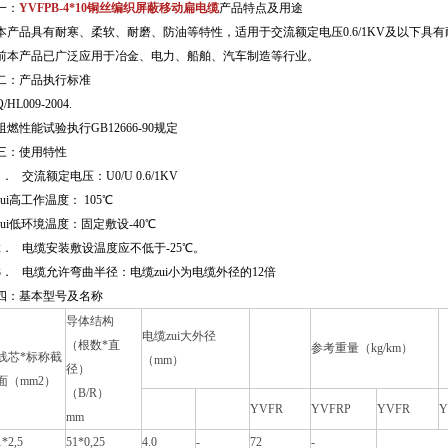
：
YVFPB-4*10铜丝编织屏蔽移动扁电缆
产品特点及用途
本产品具有耐寒、柔软、耐磨、防油等特性，适用于交流额定电压0.6/1KV及以下
前本产品已广泛应用于冶金、电力、船舶、汽车制造等行业。
：
产品执行标准
Q/HL009-2004.
阻燃性能试验执行GB12666-90规定
：
使用特性
1． 交流额定电压：U0/U 0.6/1KV
zui高工作温度： 105℃
zui低环境温度：固定敷设-40℃
2． 电缆安装敷设温度应不低于-25℃。
3． 电缆允许弯曲半径：电缆zui小为电缆外径的12倍
四：
基本型号及名称
导体结构
电缆zui大外径
（根数*直
参考重量（kg/km）
线芯*标称截
（mm）
径）
面（mm2）
（B/R）
YVFR
YVFRP
YVFR
Y
mm
1*2,5
51*0,25
4.0
-
72
-