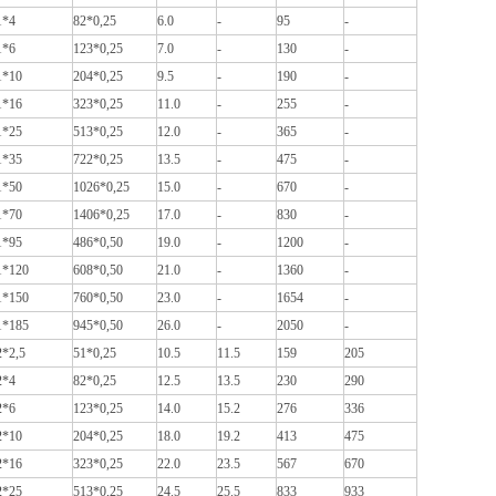
1*4
82*0,25
6.0
-
95
-
1*6
123*0,25
7.0
-
130
-
1*10
204*0,25
9.5
-
190
-
1*16
323*0,25
11.0
-
255
-
1*25
513*0,25
12.0
-
365
-
1*35
722*0,25
13.5
-
475
-
1*50
1026*0,25
15.0
-
670
-
1*70
1406*0,25
17.0
-
830
-
1*95
486*0,50
19.0
-
1200
-
1*120
608*0,50
21.0
-
1360
-
1*150
760*0,50
23.0
-
1654
-
1*185
945*0,50
26.0
-
2050
-
2*2,5
51*0,25
10.5
11.5
159
205
2*4
82*0,25
12.5
13.5
230
290
2*6
123*0,25
14.0
15.2
276
336
2*10
204*0,25
18.0
19.2
413
475
2*16
323*0,25
22.0
23.5
567
670
2*25
513*0,25
24.5
25.5
833
933