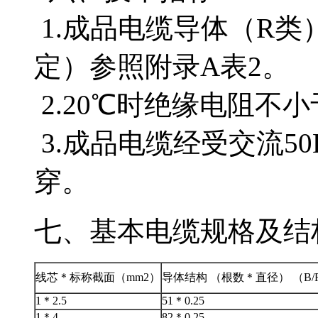
1.成品电缆导体（R类）
定）参照附录A表2。
2.20℃时绝缘电阻不小
3.成品电缆经受交流50H
穿。
七、基本电缆规格及结构参数
线芯＊标称截面（mm2）
导体结构 （根数＊直径） （B/R
1＊2.5
51＊0.25
1＊4
82＊0.25