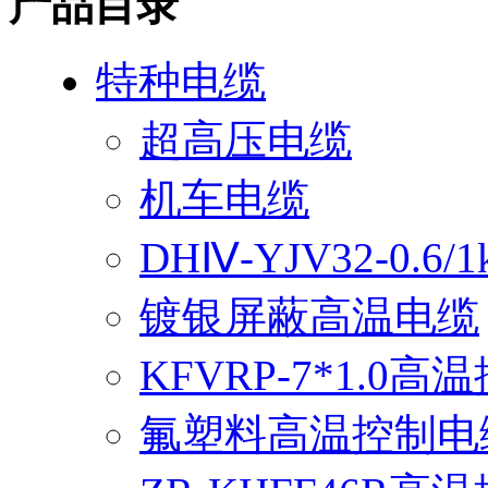
产品目录
特种电缆
超高压电缆
机车电缆
DHⅣ-YJV32-0.
镀银屏蔽高温电缆
KFVRP-7*1.0
氟塑料高温控制电