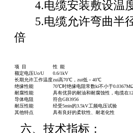
4.电缆安装敷设温度应不
5.电缆允许弯曲半径
倍
项 目
性 能
额定电压Uo/U
0.6/1kV
长期允许工作温度
zui高70℃，zui低－40℃
绝缘性能
70℃时绝缘电阻常数ki不小于0.0367M
耐腐性能
具有优异的耐油和耐腐蚀性，电缆在1
导体电阻
符合GB3956
耐压性能
经受5min的3.5kV工频电压试验
其他特点
具有良好的柔软性、耐老化性
六、技术指标：