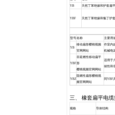
YB
天然丁苯绝缘和护套扁
YBF
天然丁苯绝缘和氯丁护
型号
名称
主要用
移动扁形樱桃视频
作室内
YB
官网网站
机械电
非延燃性移动扁平
适用于
YBF
形
候性和
樱桃视频官网网站
阻燃性扁形樱桃视
YBZ
同YBF
频官网网站
三、
橡套扁平电缆
规格
导体结构