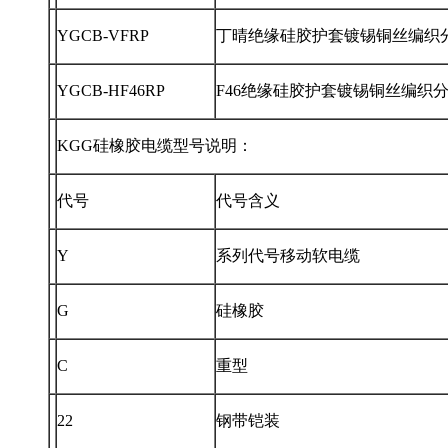
YGCB-VFRP
丁晴绝缘硅胶护套镀锡铜丝编织
YGCB-HF46RP
F46绝缘硅胶护套镀锡铜丝编织
KGG硅橡胶电缆型号说明：
代号
代号含义
Y
系列代号移动软电缆
G
硅橡胶
C
重型
22
钢带铠装