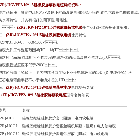
(ZR)-HGVFP2-10*1.5硅橡胶屏蔽软电缆详细资料：
本产品适用于额定电压0.6/lkV及以下的高温范围和恶劣环境内.作电气设备电能传输线。
防水等特性，并具有很好的耐寒性.耐候性。
—、
(ZR)-HGVFP2-10*1.5硅橡胶屏蔽软电缆
生产执行标准采用企业标准。
、
(ZR)-HGVFP2-10*1.5硅橡胶屏蔽软电缆
使用特性
额定电压UO/U: 600/1000V。
电缆允许工作温度范围-6(TC~+18(TC。
短路时（zui长持续时间不超过5S)电缆导体的zui高温度不超过25(TC。
电缆敷设温度应不低于-20’C。
电缆的弯曲半径如下：单芯电缆弯曲半径不小于电缆外径的15D: (D-电缆外径）.+
三芯电缆弯曲半径不小于电缆外径的12D。
三、
(ZR)-HGVFP2-10*1.5硅橡胶屏蔽软电缆
电缆型号名称
.
(ZR)-HGVFP2-10*1.5硅橡胶屏蔽软电缆
型号名称如表1
型号
名称
(ZR)-HGG
硅橡胶绝缘硅橡胶护套（阻燃）电力软电缆
(ZR)-HGGP
硅橡胶绝缘硅橡胶护套铜丝编织屏蔽（阻燃）电力软电缆
(ZR)-HGGP2
硅橡胶绝缘硅橡胶护套铜带屏蔽（阻燃）电力软电缆