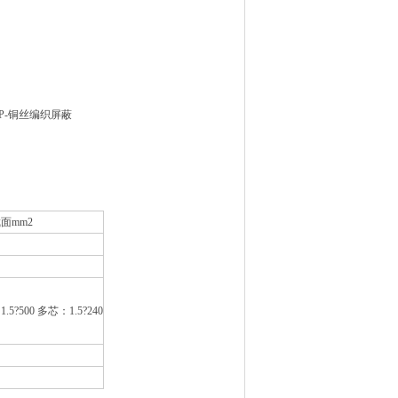
.P-铜丝编织屏蔽
面mm2
：1.5?500 多芯：1.5?240