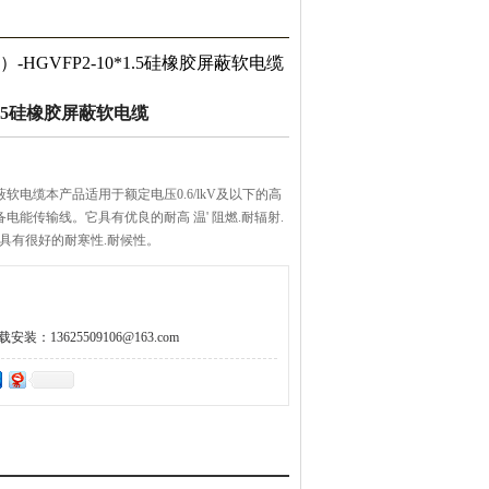
R）-HGVFP2-10*1.5硅橡胶屏蔽软电缆
*1.5硅橡胶屏蔽软电缆
硅橡胶屏蔽软电缆本产品适用于额定电压0.6/lkV及以下的高
能传输线。它具有优良的耐高 温' 阻燃.耐辐射.
具有很好的耐寒性.耐候性。
。
：13625509106@163.com