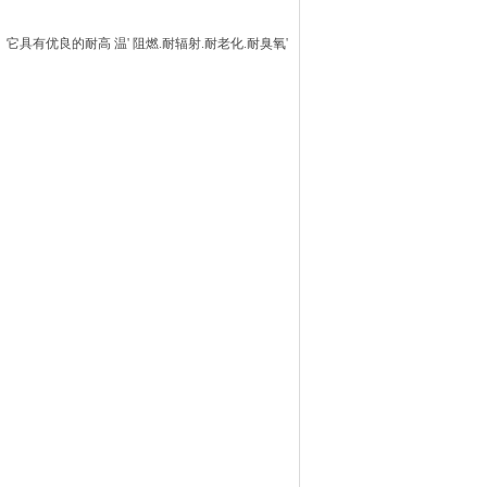
它具有优良的耐高 温' 阻燃.耐辐射.耐老化.耐臭氧'