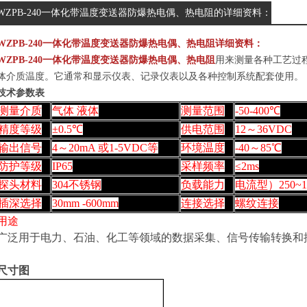
WZPB-240一体化带温度变送器防爆热电偶、热电阻的详细资料：
WZPB-240一体化带温度变送器防爆热电偶、热电阻详细资料：
WZPB-240一体化带温度变送器防爆热电偶、热电阻
用来测量各种工艺过程中
体介质温度。它通常和显示仪表、记录仪表以及各种控制系统配套使用。
技术参数表
测量介质
气体 液体
测量范围
-50-400℃
精度等级
±0.5℃
供电范围
12～36VDC
输出信号
4～20mA 或1-5VDC等
环境温度
-40～85℃
防护等级
IP65
采样频率
≤2ms
探头材料
304不锈钢
负载能力
电流型）250~
插深选择
30mm -600mm
连接选择
螺纹连接
用途
广泛用于电力、石油、化工等领域的数据采集、信号传输转换和控
尺寸图