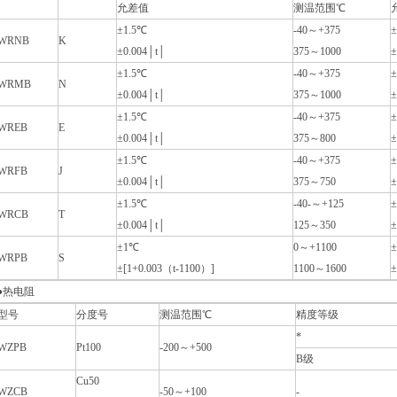
允差值
测温范围℃
±1.5℃
-40～+375
±
WRNB
K
±0.004│t│
375～1000
±
±1.5℃
-40～+375
±
WRMB
N
±0.004│t│
375～1000
±
±1.5℃
-40～+375
±
WREB
E
±0.004│t│
375～800
±
±1.5℃
-40～+375
±
WRFB
J
±0.004│t│
375～750
±
±1.5℃
-40-～+125
WRCB
T
±0.004│t│
125～350
±
±1℃
0～+1100
±
WRPB
S
±[1+0.003（t-1100）]
1100～1600
±
●热电阻
型号
分度号
测温范围℃
精度等级
*
WZPB
Pt100
-200～+500
B级
Cu50
WZCB
-50～+100
-