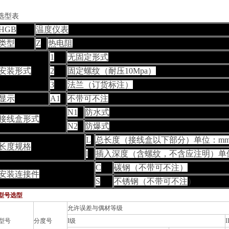
选型表
HGB
温度仪表
类型
Z
热电阻
1
无固定形式
安装形式
2
固定螺纹（耐压10Mpa）
3
法兰（订货标注）
显示
A1
不带可不注
N1
防水式
接线盒形式
N2
防爆式
L
总长度（接线盒以下部分）单位：m
长度规格
l
插入深度（含螺纹，不含应注明）单位
C
碳钢（不带可不注）
安装连接件
S
不锈钢（不带可不注
）
型号选型
允许误差与偶材等级
型号
分度号
I级
I