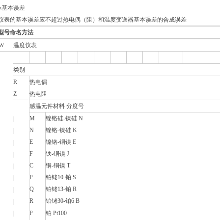
○基本误差
仪表的基本误差应不超过热电偶（阻）和温度变送器基本误差的合成误差
型号命名方法
W
温度仪表
类别
R
热电偶
Z
热电阻
感温元件材料 分度号
M
镍铬硅-镍硅 N
|
N
镍铬-镍硅 K
|
E
镍铬-铜镍 E
|
F
铁-铜镍 J
|
C
铜-铜镍 T
|
P
铂铑10-铂 S
|
Q
铂铑13-铂 R
|
R
铂铑30-铂6 B
|
|
P
铂 Pt100