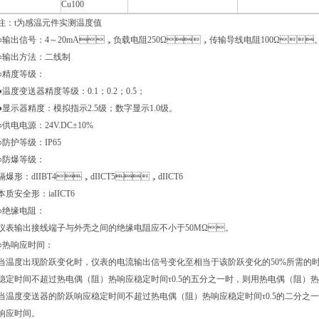
Cu100
注：t为感温元件实测温度值
○输出信号：4～20mA，负载电阻250Ω，传输导线电阻100Ω
○输出方法：二线制
○精度等级：
●温度变送器精度等级：0.1；0.2；0.5；
●显示器精度：模拟指示2.5级；数字显示1.0级。
○供电电源：24V.DC±10%
○防护等级：IP65
○防爆等级：
隔爆形：dIIBT4，dIICT5，dIICT6
本质安全形：iaIICT6
○绝缘电阻：
仪表输出接线端子与外壳之间的绝缘电阻应不小于50MΩ。
○热响应时间：
当温度出现阶跃变化时，仪表的电流输出信号变化至相当于该阶跃变化的50%所需的时间
稳定时间不超过热电偶（阻）热响应稳定时间τ0.5的五分之一时，则用热电偶（阻）热响
当温度变送器的阶跃响应稳定时间不超过热电偶（阻）热响应稳定时间τ0.5的二分之一时
响应时间。