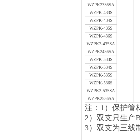
WZPK
2
336SA
WZPK-433S
WZPK-434S
WZPK-435S
WZPK-436S
WZPK
2
-435SA
WZPK
2
436SA
WZPK-533S
WZPK-534S
WZPK-535S
WZPK-536S
WZPK
2
-535SA
WZPK
2
536SA
注：1）保护管材
2）双支只生产
3）双支为三线