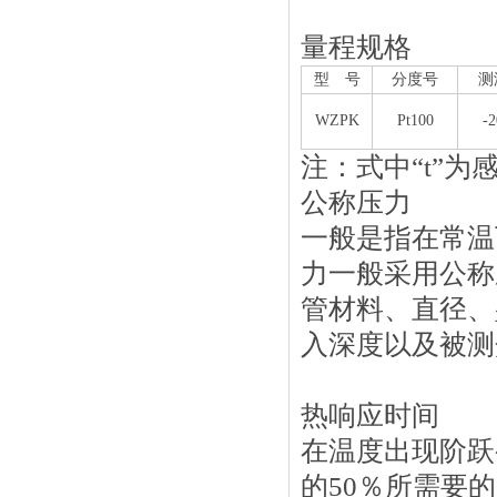
量程规格
型 号
分度号
测
WZPK
Pt100
-
注：式中“t
公称压力
一般是指在常温下
力一般采用公称压力
管材料、直径
入深度以及被测介质
热响应时间
在温度出现阶跃
的50％所需要的时间