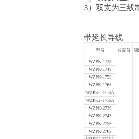
3）双支为三线
带延长导线
型号
分度号
测
WZPK-173S
WZPK-174S
WZPK-175S
WZPK-176S
WZPK
2
-175SA
WZPK
2
-176SA
WZPK-273S
WZPK-274S
WZPK-275S
WZPK-276S