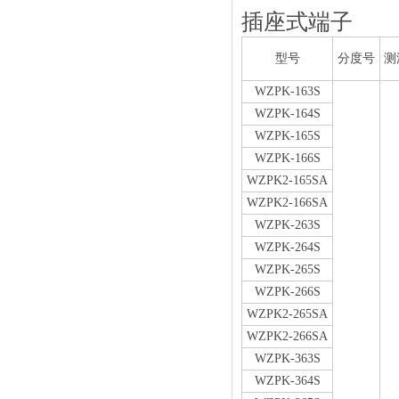
插座式端子
型号
分度号
测
WZPK-163S
WZPK-164S
WZPK-165S
WZPK-166S
WZPK
2
-165SA
WZPK
2
-166SA
WZPK-263S
WZPK-264S
WZPK-265S
WZPK-266S
WZPK
2
-265SA
WZPK
2
-266SA
WZPK-363S
WZPK-364S