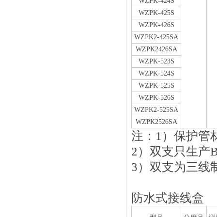
WZPK-424S
WZPK-425S
WZPK-426S
WZPK
2
-425SA
WZPK
2
426SA
WZPK-523S
WZPK-524S
WZPK-525S
WZPK-526S
WZPK
2
-525SA
WZPK
2
526SA
注：1）保护管
2）双支只生产
3）双支为三线
防水式接线盒