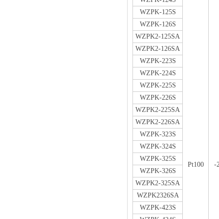
WZPK-125S
WZPK-126S
WZPK
2
-125SA
WZPK
2
-126SA
WZPK-223S
WZPK-224S
WZPK-225S
WZPK-226S
WZPK
2
-225SA
WZPK
2
-226SA
WZPK-323S
WZPK-324S
WZPK-325S
Pt100
-
WZPK-326S
WZPK
2
-325SA
WZPK
2
326SA
WZPK-423S