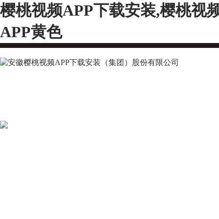
樱桃视频APP下载安装,樱桃视
APP黄色