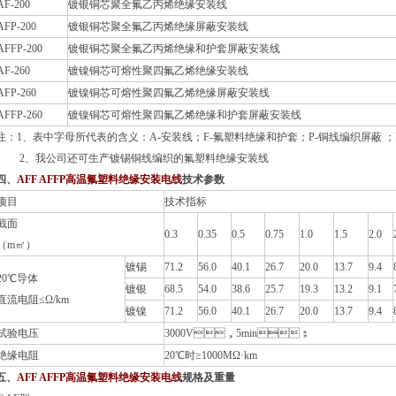
AF-200
镀银铜芯聚全氟乙丙烯绝缘安装线
AFP-200
镀银铜芯聚全氟乙丙烯绝缘屏蔽安装线
AFFP-200
镀银铜芯聚全氟乙丙烯绝缘和护套屏蔽安装线
AF-260
镀镍铜芯可熔性聚四氟乙烯绝缘安装线
AFP-260
镀镍铜芯可熔性聚四氟乙烯绝缘屏蔽安装线
AFFP-260
镀镍铜芯可熔性聚四氟乙烯绝缘和护套屏蔽安装线
注：1、表中字母所代表的含义：A-安装线；F-氟塑料绝缘和护套；P-铜线编织屏蔽 
2、我公司还可生产镀锡铜线编织的氟塑料绝缘安装线
、
AFF AFFP高温氟塑料绝缘安装电线
技术参数
项目
技术指标
截面
0.3
0.35
0.5
0.75
1.0
1.5
2.0
（m㎡）
镀锡
71.2
56.0
40.1
26.7
20.0
13.7
9.4
20℃导体
镀银
68.5
54.0
38.6
25.7
19.3
13.2
9.1
直流电阻≤Ω/km
镀镍
71.2
56.0
40.1
26.7
20.0
13.7
9.4
试验电压
3000V，5min；
绝缘电阻
20℃时≥1000MΩ·km
五、
AFF AFFP高温氟塑料绝缘安装电线
规格及重量