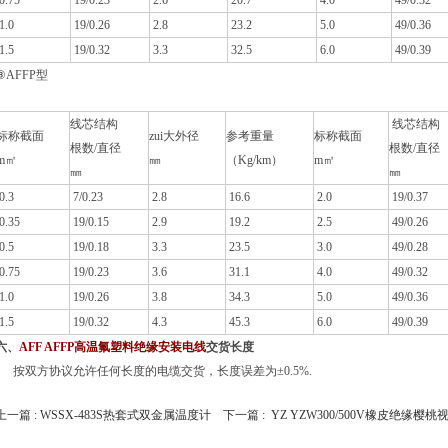
0.75
19/0.23
2.6
20.7
4.0
49/0.32
1.0
19/0.26
2.8
23.2
5.0
49/0.36
1.5
19/0.32
3.3
32.5
6.0
49/0.39
③AFFP型
线芯结构
线芯结构
标称截面
zui大外径
参考重量
标称截面
根数/直径
根数/直径
m㎡
㎜
（Kg/km）
m㎡
㎜
㎜
0.3
7/0.23
2.8
16.6
2.0
19/0.37
0.35
19/0.15
2.9
19.2
2.5
49/0.26
0.5
19/0.18
3.3
23.5
3.0
49/0.28
0.75
19/0.23
3.6
31.1
4.0
49/0.32
1.0
19/0.26
3.8
34.3
5.0
49/0.36
1.5
19/0.32
4.3
45.3
6.0
49/0.39
、
AFF AFFP高温氟塑料绝缘安装电线
交货长度
按双方协议允许任何长度的电缆交货，长度误差为±0.5%.
上一篇 :
WSSX-483S热套式双金属温度计
下一篇 :
YZ YZW300/500V橡皮绝缘樱