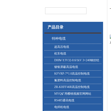
产品目录
特种电缆
超高压电缆
机车电缆
DHⅣ-YJV32-0.6/1kV 3×240钢丝铠
装耐寒电缆
镀银屏蔽高温电缆
KFVRP-7*1.0高温控制电缆
氟塑料高温控制电缆
ZR-KHFF46R高温控制电缆
MYQ矿用樱桃视频官网网站
RS485通讯电缆
电焊机电缆