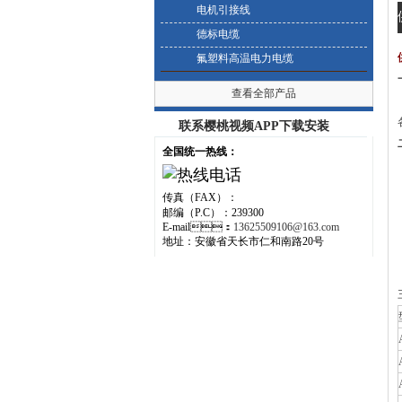
电机引接线
德标电缆
氟塑料高温电力电缆
一
查看全部产品
联系樱桃视频APP下载安装
二
全国统一热线：
传真（FAX）：
邮编（P.C）：239300
E-mail：
13625509106@163.com
地址：安徽省天长市仁和南路20号