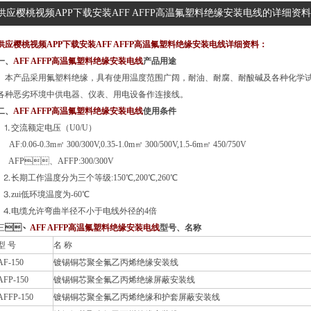
供应樱桃视频APP下载安装AFF AFFP高温氟塑料绝缘安装电线的详细资料
供应樱桃视频APP下载安装AFF AFFP高温氟塑料绝缘安装电线详细资料：
、
AFF AFFP高温氟塑料绝缘安装电线
产品
用途
本产品采用氟塑料绝缘，具有使用温度范围广阔，耐油、耐腐、耐酸碱及各种化学试
各种恶劣环境中供电器、仪表、用电设备作连接线。
、
AFF AFFP高温氟塑料绝缘安装电线
使用条件
⒈交流额定电压（U0/U）
AF:0.06-0.3m㎡ 300/300V,0.35-1.0m㎡ 300/500V,1.5-6m㎡ 450/750V
AFP、AFFP:300/300V
⒉长期工作温度分为三个等级:150℃,200℃,260℃
⒊zui低环境温度为-60℃
⒋电缆允许弯曲半径不小于电线外径的4倍
三
、
AFF AFFP高温氟塑料绝缘安装电线
型号、名称
型 号
名 称
AF-150
镀锡铜芯聚全氟乙丙烯绝缘安装线
AFP-150
镀锡铜芯聚全氟乙丙烯绝缘屏蔽安装线
AFFP-150
镀锡铜芯聚全氟乙丙烯绝缘和护套屏蔽安装线