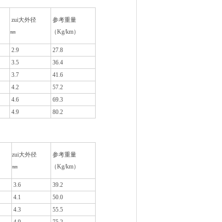
zui大外径
参考重量
㎜
（Kg/km）
2.9
27.8
3.5
36.4
3.7
41.6
4.2
57.2
4.6
69.3
4.9
80.2
zui大外径
参考重量
㎜
（Kg/km）
3.6
39.2
4.1
50.0
4.3
55.5