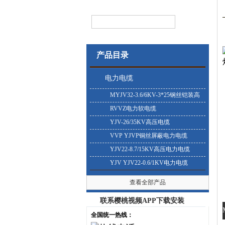
产品目录
电力电缆
MYJV32-3.6/6KV-3*25钢丝铠装高
压电缆
RVVZ电力软电缆
YJV-26/35KV高压电缆
VVP YJVP铜丝屏蔽电力电缆
YJV22-8.7/15KV高压电力电缆
YJV YJV22-0.6/1KV电力电缆
查看全部产品
联系樱桃视频APP下载安装
全国统一热线：