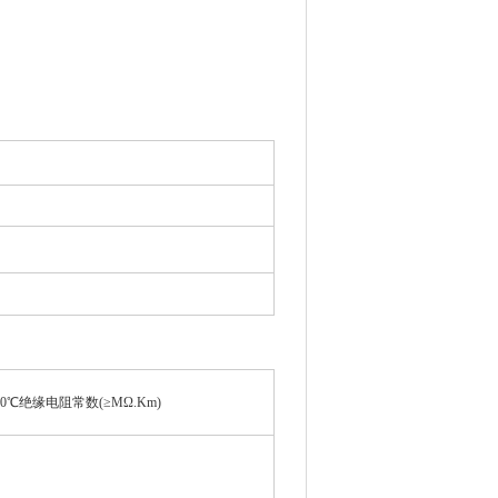
0
℃
绝缘电阻常数(≥MΩ.Km)