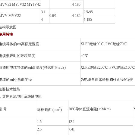
MVV32 MYJV32 MYJV42
4-185
3 1
2.5-95
MVV MVV22
0.6/1
4-185
4
4-185
结构示意图
使用特性
电缆导体的zui高额定温度
XLPE
绝缘90℃, PVC绝缘70℃
电缆敷设时的环境温度
≥0℃
短路时电缆导体的zui高温度(持续时间≤5S)
XLPE
绝缘≤250℃, PVC绝缘≤160℃
电缆的zui小弯曲半径
为电缆弯曲试验用
圆柱
直径的2倍
主要技术性能
1,
导体直流电阻及绝缘电阻
2
型 号
20
℃
导体直流电阻(≤Ω/Km)
2
标称截面 (mm
)
1.5
12.1
2.5
7.41