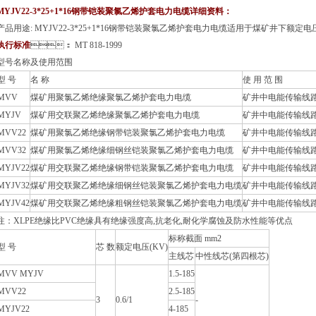
MYJV22-3*25+1*16钢带铠装聚氯乙烯护套电力电缆详细资料：
产品用途: MYJV22-3*25+1*16钢带铠装聚氯乙烯护套电力电缆适用于煤矿井下额定电压0.
执行标准
： MT 818-1999
型号名称及使用范围
型 号
名 称
使 用 范 围
MVV
煤矿用聚氯乙烯绝缘聚氯乙烯护套电力电缆
矿井中电能传输线
MYJV
煤矿用交联聚乙烯绝缘聚氯乙烯护套电力电缆
矿井中电能传输线
MVV22
煤矿用聚氯乙烯绝缘钢带铠装聚氯乙烯护套电力电缆
矿井中电能传输线
MVV32
煤矿用聚氯乙烯绝缘细钢丝铠装聚氯乙烯护套电力电缆
矿井中电能传输线
MYJV22
煤矿用交联聚乙烯绝缘钢带铠装聚氯乙烯护套电力电缆
矿井中电能传输线
MYJV32
煤矿用交联聚乙烯绝缘细钢丝铠装聚氯乙烯护套电力电缆
矿井中电能传输线
MYJV42
煤矿用交联聚乙烯绝缘粗钢丝铠装聚氯乙烯护套电力电缆
矿井中电能传输线
注：XLPE绝缘比PVC绝缘具有绝缘强度高,抗老化,耐化学腐蚀及防水性能等优点
标称截面 mm2
型 号
芯 数
额定电压(KV)
主线芯
中性线芯(第四根芯)
MVV MYJV
1.5-185
MVV22
2.5-185
3
0.6/1
-
MYJV22
4-185