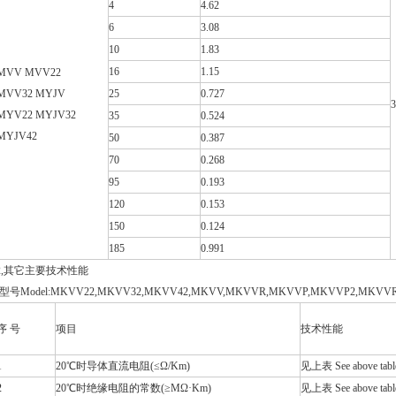
4
4.62
6
3.08
10
1.83
16
1.15
MVV MVV22
MVV32 MYJV
25
0.727
3
MYV22 MYJV32
35
0.524
MYJV42
50
0.387
70
0.268
95
0.193
120
0.153
150
0.124
185
0.991
,
其它主要技术性能
(型号
Model:MKVV22,MKVV32,MKVV42,MKVV,MKVVR,MKVVP,MKVVP2,MKVVR
序 号
项目
技术性能
1
20
℃
时导体直流电阻(≤Ω/Km)
见上表 See above tabl
2
20
℃
时绝缘电阻的常数(≥MΩ·Km)
见上表 See above tabl