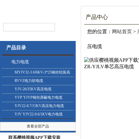
产品中心
您的位置：
网站首页
>
压电缆
产品目录
电力电缆
MYJV32-3.6/6KV-3*25钢丝铠装高
压电缆
RVVZ电力软电缆
YJV-26/35KV高压电缆
VVP YJVP铜丝屏蔽电力电缆
YJV22-8.7/15KV高压电力电缆
YJV YJV22-0.6/1KV电力电缆
查看全部产品
联系樱桃视频APP下载安装