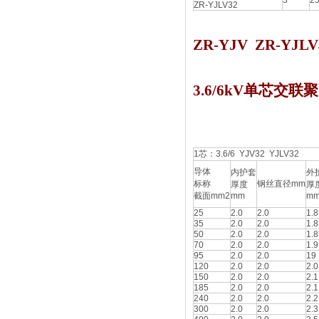
3
25
ZR-YJLV32
ZR-YJV ZR-Y
3.6/6kV单芯
1芯：3.6/6 YJV32 YJLV32
导体
内护套
外
标称
钢丝直径mm
厚度
厚
截面mm2
mm
m
25
2.0
2.0
1.8
35
2.0
2.0
1.8
50
2.0
2.0
1.8
70
2.0
2.0
1.9
95
2.0
2.0
19
120
2.0
2.0
2.0
150
2.0
2.0
2.1
185
2.0
2.0
2.1
240
2.0
2.0
2.2
300
2.0
2.0
2.3