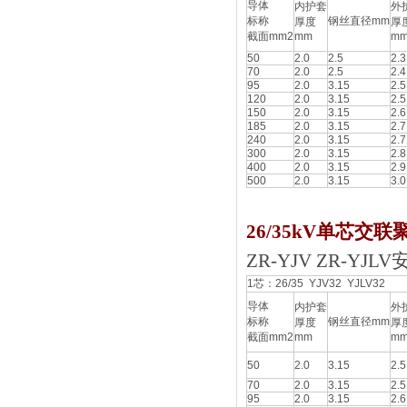
导体
内护套
外
标称
钢丝直径mm
厚度
厚
截面mm2
mm
m
50
2.0
2.5
2.3
70
2.0
2.5
2.4
95
2.0
3.15
2.5
120
2.0
3.15
2.5
150
2.0
3.15
2.6
185
2.0
3.15
2.7
240
2.0
3.15
2.7
300
2.0
3.15
2.8
400
2.0
3.15
2.9
500
2.0
3.15
3.0
26/35kV单芯
ZR-YJV ZR-Y
1芯：26/35 YJV32 YJLV32
导体
内护套
外
标称
钢丝直径mm
厚度
厚
截面mm2
mm
m
50
2.0
3.15
2.5
70
2.0
3.15
2.5
95
2.0
3.15
2.6