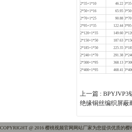
2*35+1*10
46.22
3*35
2*50+1*16
65.95
3*50
2*70+1*25
90.88
3*70
2*95+1*35
122.44
3*95
2*120+1*35
149.60
3*12
2*150+1*50
187.63
3*15
2*185+1*50
225.35
3*18
2*240+1*70
291.38
3*24
2*300+1*95
368.13
3*30
2*400+1*95
468.41
3*40
上一篇 :
BPYJV
绝缘铜丝编织屏蔽
COPYRIGHT @ 2016 樱桃视频官网网站厂家为您提供优质的