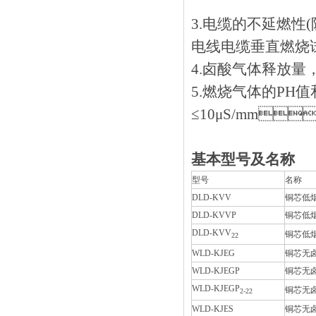
3.电缆的不延燃性(阻
电线电缆垂直燃烧试验应
4.卤酸气体释放量，
5.燃烧气体的PH值和导
≤10μS/mm
基本型号及名称
型号
名称
DLD-KVV
铜芯低
DLD-KVVP
铜芯低
DLD-KVV
铜芯低
2
2
WLD-KJEG
铜芯无
WLD-KJEGP
铜芯无
WLD-KJEGP
铜芯无
2
-
2
2
WLD-KJES
铜芯无