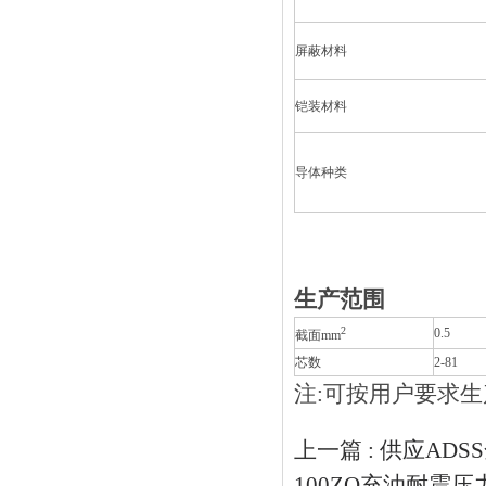
屏蔽材料
铠装材料
导体种类
生产范围
2
0.5
截面mm
芯数
2-81
注:可按用户要求生
上一篇 :
供应ADS
100ZQ充油耐震压