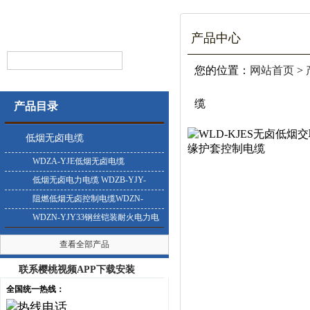
产品中心
您的位置：
网站首页
>
缆
产品目录
低烟无卤电缆
WDZA-YJE低烟无卤电缆
低烟无卤电力电缆 WDZB-YJY-
0.6/1KV
阻燃低烟无卤控制电缆WDZN-
KYJY
WDZN-YJY33钢丝铠装耐火电力电
缆
查看全部产品
联系樱桃视频APP下载安装
全国统一热线：