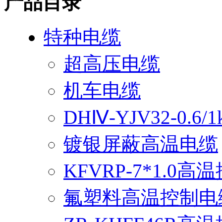
产品目录
特种电缆
超高压电缆
机车电缆
DHⅣ-YJV32-0.
镀银屏蔽高温电缆
KFVRP-7*1.0
氟塑料高温控制电