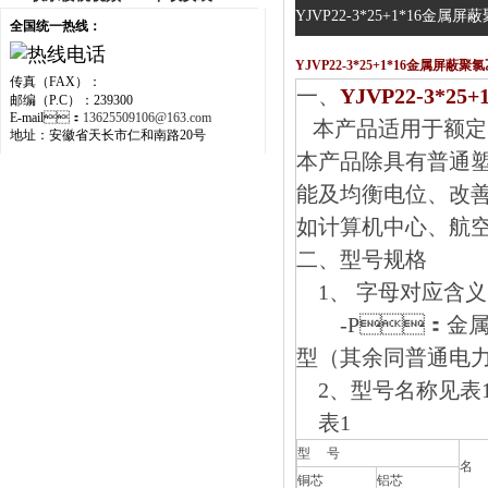
YJVP22-3*25+1*16
全国统一热线：
YJVP22-3*25+1*16金属屏蔽
传真（FAX）：
一、
YJVP22-3*
邮编（P.C）：239300
E-mail：
13625509106@163.com
本产品适用于额定电压
地址：安徽省天长市仁和南路20号
本产品除具有普通塑
能及均衡电位
如计算机中心、航空
二、
型号规格
1、 字母对应含义
-P：金属屏
型（其余同普通电
2、型号名称见表1
表1
型 号
名
铜芯
铝芯