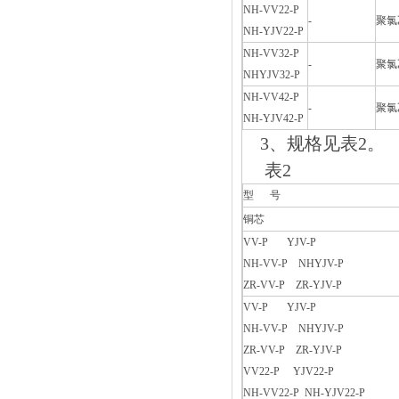
NH-VV22-P
-
聚氯
NH-YJV22-P
NH-VV32-P
-
聚氯
NHYJV32-P
NH-VV42-P
-
聚氯
NH-YJV42-P
3、规格见表2。
表2
型 号
铜芯
VV-P YJV-P
NH-VV-P NHYJV-P
ZR-VV-P ZR-YJV-P
VV-P YJV-P
NH-VV-P NHYJV-P
ZR-VV-P ZR-YJV-P
VV22-P YJV22-P
NH-VV22-P NH-YJV22-P