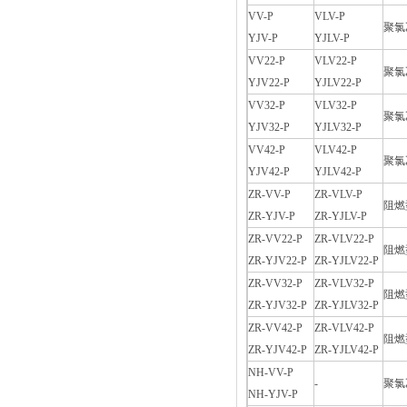
VV-P
VLV-P
聚氯
YJV-P
YJLV-P
VV22-P
VLV22-P
聚氯
YJV22-P
YJLV22-P
VV32-P
VLV32-P
聚氯
YJV32-P
YJLV32-P
VV42-P
VLV42-P
聚氯
YJV42-P
YJLV42-P
ZR-VV-P
ZR-VLV-P
阻燃
ZR-YJV-P
ZR-YJLV-P
ZR-VV22-P
ZR-VLV22-P
阻燃
ZR-YJV22-P
ZR-YJLV22-P
ZR-VV32-P
ZR-VLV32-P
阻燃
ZR-YJV32-P
ZR-YJLV32-P
ZR-VV42-P
ZR-VLV42-P
阻燃
ZR-YJV42-P
ZR-YJLV42-P
NH-VV-P
-
聚氯
NH-YJV-P