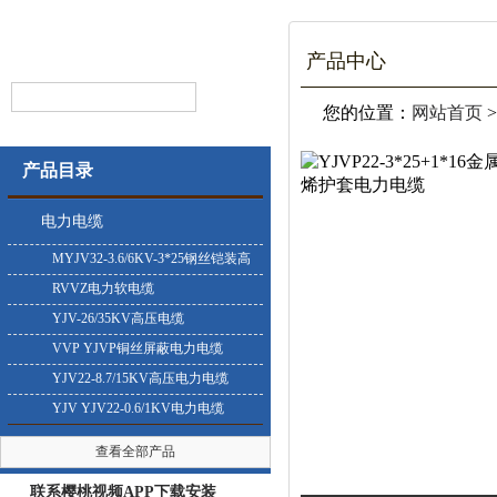
产品中心
您的位置：
网站首页
产品目录
电力电缆
MYJV32-3.6/6KV-3*25钢丝铠装高
压电缆
RVVZ电力软电缆
YJV-26/35KV高压电缆
VVP YJVP铜丝屏蔽电力电缆
YJV22-8.7/15KV高压电力电缆
YJV YJV22-0.6/1KV电力电缆
查看全部产品
联系樱桃视频APP下载安装