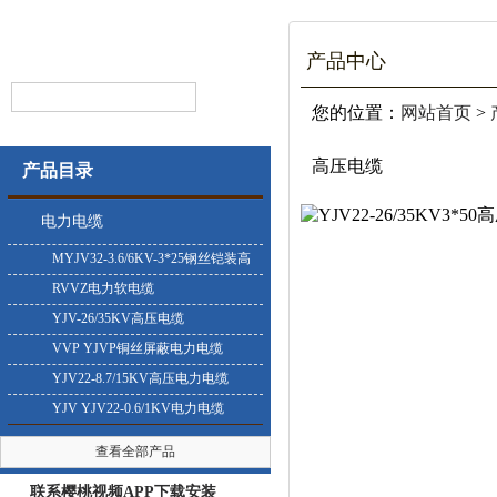
产品中心
您的位置：
网站首页
>
高压电缆
产品目录
电力电缆
MYJV32-3.6/6KV-3*25钢丝铠装高
压电缆
RVVZ电力软电缆
YJV-26/35KV高压电缆
VVP YJVP铜丝屏蔽电力电缆
YJV22-8.7/15KV高压电力电缆
YJV YJV22-0.6/1KV电力电缆
查看全部产品
联系樱桃视频APP下载安装