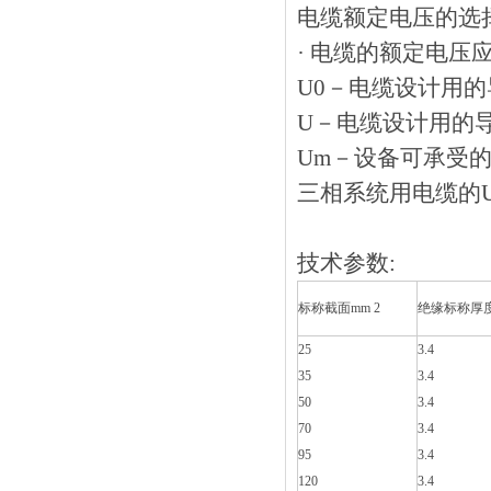
电缆额定电压的选
· 电缆的额定电压应适
U0－电缆设计用的
U－电缆设计用的导
Um－设备可承受的“zu
三相系统用电缆的U0值
技术参数
:
标称截面
mm 2
绝缘标称厚
25
3.4
35
3.4
50
3.4
70
3.4
95
3.4
120
3.4