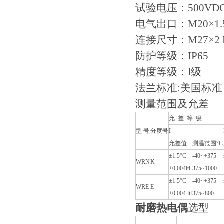
试验电压：500VD
电气出口：M20×1.5
连接尺寸：M27×2 
防护等级：IP65
精度等级：Ⅰ级
法兰标准:美国标准 ASM
测量范围及允差
允 差 等 级
型 号
分度号
I
允差值
测温范围°C
±1.5°C
-40~+375
WRN
K
±0.004ltl
375~1000
±1.5°C
-40~+375
WRE
E
±0.004 ltl
375~800
耐磨热电偶
选型