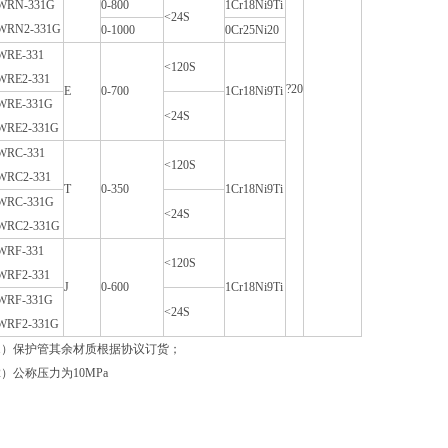
WRN-331G
0-800
1Cr18Ni9Ti
<24S
WRN2-331G
0-1000
0Cr25Ni20
WRE-331
<120S
WRE2-331
?20
E
0-700
1Cr18Ni9Ti
WRE-331G
<24S
WRE2-331G
WRC-331
<120S
WRC2-331
T
0-350
1Cr18Ni9Ti
WRC-331G
<24S
WRC2-331G
WRF-331
<120S
WRF2-331
J
0-600
1Cr18Ni9Ti
WRF-331G
<24S
WRF2-331G
1）保护管其余材质根据协议订货；
2）公称压力为10MPa