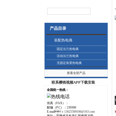
产品目录
装配热电偶
固定法兰热电偶
活动法兰热电偶
无固定装置热电偶
查看全部产品
联系樱桃视频APP下载安装
全国统一热线：
传真（FAX）：
邮编（P.C）：239300
E-mail：
13625509106@163.com
地址：安徽省天长市仁和南路20号