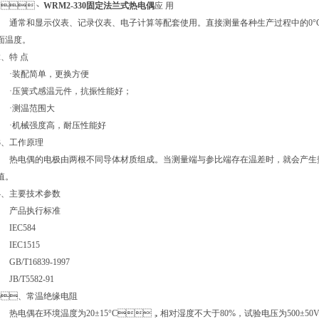
1、
WRM2-330固定法兰式热电偶
应 用
通常和显示仪表、记录仪表、电子计算等配套使用。直接测量各种生产过程中的0°C
面温度。
、
特 点
·装配简单，更换方便
·压簧式感温元件，抗振性能好；
·测温范围大
·机械强度高，耐压性能好
、
工作原理
热电偶的电极由两根不同导体材质组成。当测量端与参比端存在温差时，就会产生
值。
、
主要技术参数
产品执行标准
IEC584
IEC1515
GB/T16839-1997
JB/T5582-91
5、
常温绝缘电阻
热电偶在环境温度为20±15°C，相对湿度不大于80%，试验电压为500