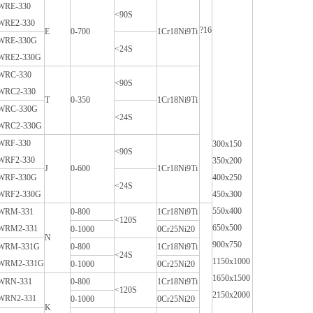
WRE-330
<90S
WRE2-330
?16
E
0-700
1Cr18Ni9Ti
WRE-330G
<24S
WRE2-330G
WRC-330
<90S
WRC2-330
T
0-350
1Cr18Ni9Ti
WRC-330G
<24S
WRC2-330G
WRF-330
300x150
<90S
WRF2-330
350x200
J
0-600
1Cr18Ni9Ti
WRF-330G
400x250
<24S
WRF2-330G
450x300
550x400
WRM-331
0-800
1Cr18Ni9Ti
<120S
650x500
WRM2-331
0-1000
0Cr25Ni20
N
900x750
WRM-331G
0-800
1Cr18Ni9Ti
<24S
1150x1000
WRM2-331G
0-1000
0Cr25Ni20
1650x1500
WRN-331
0-800
1Cr18Ni9Ti
<120S
2150x2000
WRN2-331
0-1000
0Cr25Ni20
K