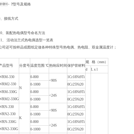
8、
?
型号及规格
、
接线方式
10、装配热电偶型号命名方法
11、 活动法兰式热电偶选型一览表
公司还可按样品或图纸定做各种特殊型号热电偶、热电阻、双金属温度计；
规 格（mm）
产品型号
分度号
温度范围 ℃
热响应时间
保护管材料
d
L x l
WRM-330
0-800
1Cr18Ni9Ti
<90S
WRM2-330
0-1000
0Cr25Ni20
N
WRM-330G
0-800
1Cr18Ni9Ti
<24S
WRM2-330G
0-1000
0Cr25Ni20
WRN-330
0-800
1Cr18Ni9Ti
<90S
WRN2-330
0-1000
0Cr25Ni20
K
WRN-330G
0-800
1Cr18Ni9Ti
<24S
WRN2-330G
0-1000
0Cr25Ni20