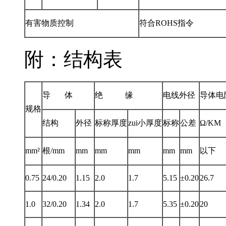
有害物质控制
符合ROHS指令
附：
结构表
导 体
绝 缘
电线外径
导体电
规格
结构
外径
标称厚度
zui小厚度
标称
公差
Ω/KM
mm²
根/mm
mm
mm
mm
mm
mm
以下
0.75
24/0.20
1.15
2.0
1.7
5.15
±0.20
26.7
1.0
32/0.20
1.34
2.0
1.7
5.35
±0.20
20