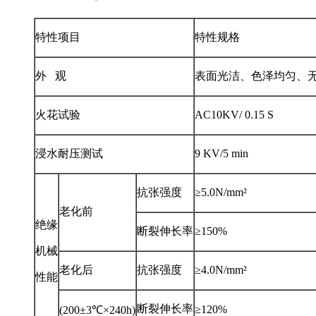
特性项目
特性规格
外 观
表面光洁、色泽均匀
火花试验
AC10KV/ 0.15 S
浸水耐压测试
9 KV/5 min
抗张强度
≥5.0N/mm²
老化前
绝缘
断裂伸长率
≥150%
机械
老化后
抗张强度
≥4.0N/mm²
性能
断裂伸长率
≥120%
(200±3℃×240h)