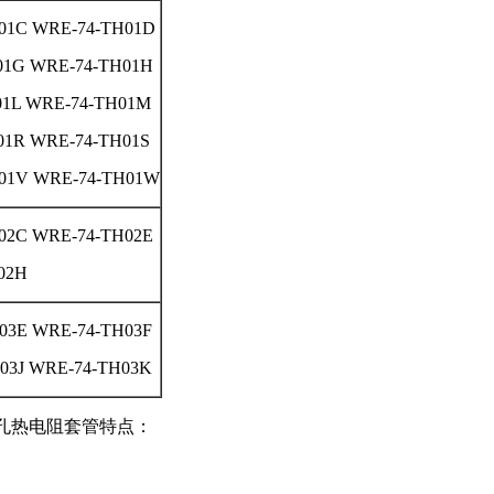
01C WRE-74-TH01D
01G WRE-74-TH01H
01L WRE-74-TH01M
01R WRE-74-TH01S
H01V WRE-74-TH01W
02C WRE-74-TH02E
02H
03E WRE-74-TH03F
03J WRE-74-TH03K
体钻孔热电阻套管特点：