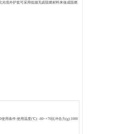
。 此光缆外护套可采用低烟无卤阻燃材料来做成阻燃
用条件:使用温度(℃): -60~+70抗冲击力(g):1000