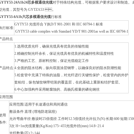
GYTY53-24A1b24芯多模通信光缆
对于特殊结构光缆，可根据客户要求设计和制造
型光缆，其型号为 GYTZA53 。
GYTY53-6A1b六芯多模通信光缆
行标准
GYTY53 光缆符合 Y执D/T 901-2001 和 IEC 60794-1 标准
执行标准:
GYTY53 cable complies with Standard YD/T 901-2001as well as IEC 60794-1
产品特点
1.选用优质光纤，确保光缆具有优良的传输性能
2.精确控制光纤余长，保证光缆具有优良的机械特性和温度特性
3.严格的工艺、原材料控制，保证光缆稳定工作
产品特点:
4.全面的阻水结构，纵向双面涂层钢带，以确保良好的阻水防潮性能
5.松套管中充满了特殊的油脂，对光纤进行关键性保护，松套管内的外护
套粘结，纵包皱纹钢带铠装的覆盖层，在此基础上重新粘结护套层。
6.中心加强构件采用耐腐蚀的、高杨氏模量的磷化钢丝
应用范围
应用范围:适用于长途通信和局间通信
敷设条件:直埋 (埋地防老鼠咬)
使用
允许弯曲半径:敷设时25倍缆径 工作时12.5倍缆径允许拉力(N):长期:600 短期:1500使
条件:
3次 H=1m光缆重量(Kg/Km):175~455光缆外径(mm):14.8~21.4
光纤数量(芯):2~144