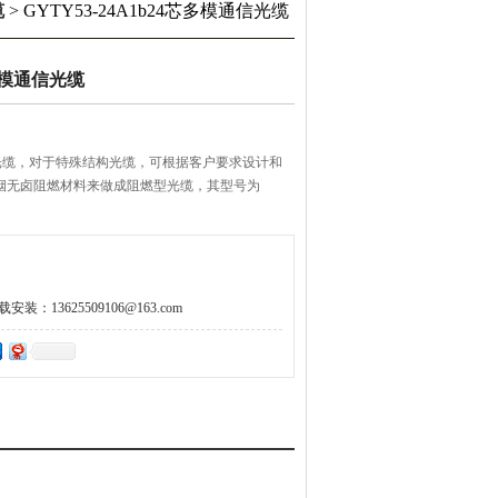
缆
> GYTY53-24A1b24芯多模通信光缆
芯多模通信光缆
光缆，对于特殊结构光缆，可根据客户要求设计和
用低烟无卤阻燃材料来做成阻燃型光缆，其型号为
：13625509106@163.com