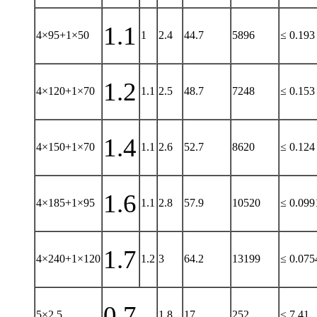
1.1
4×95+1×50
1
2.4
44.7
5896
≤ 0.193
1.2
4×120+1×70
1.1
2.5
48.7
7248
≤ 0.153
1.4
4×150+1×70
1.1
2.6
52.7
8620
≤ 0.124
1.6
4×185+1×95
1.1
2.8
57.9
10520
≤ 0.099
1.7
4×240+1×120
1.2
3
64.2
13199
≤ 0.075
0.7
5×2.5
1.8
17
252
≤ 7.41