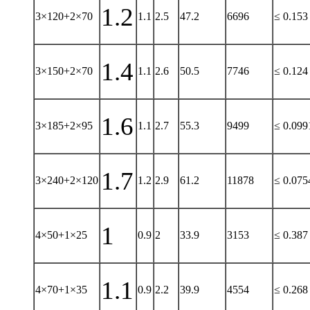
1.2
3×120+2×70
1.1
2.5
47.2
6696
≤ 0.153
1.4
3×150+2×70
1.1
2.6
50.5
7746
≤ 0.124
1.6
3×185+2×95
1.1
2.7
55.3
9499
≤ 0.099
1.7
3×240+2×120
1.2
2.9
61.2
11878
≤ 0.075
1
4×50+1×25
0.9
2
33.9
3153
≤ 0.387
1.1
4×70+1×35
0.9
2.2
39.9
4554
≤ 0.268