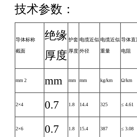
技术参数：
绝缘
导体标称
护套
电缆近似
电缆近似
导体直
截面
厚度
外径
重量
电阻
厚度
mm
mm 2
mm
mm
kg/km
Ω/km
0.7
2×4
1.8
14.4
325
≤ 4.61
0.7
2×6
1.8
15.4
387
≤ 3.08