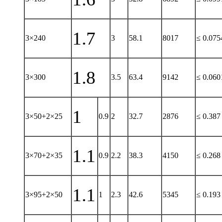
1.7
3×240
3
58.1
8017
≤ 0.075
1.8
3×300
3.5
63.4
9142
≤ 0.060
1
3×50+2×25
0.9
2
32.7
2876
≤ 0.387
1.1
3×70+2×35
0.9
2.2
38.3
4150
≤ 0.268
1.1
3×95+2×50
1
2.3
42.6
5345
≤ 0.193