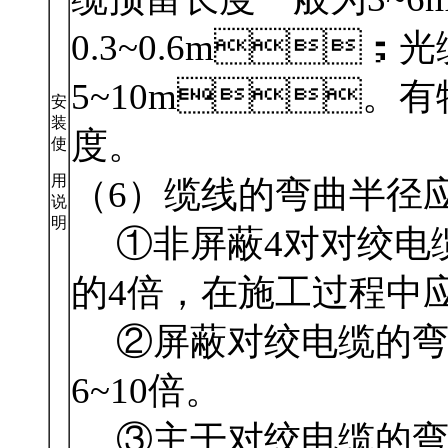
0.3~0.6m
5~10m。
安
装
度。
使
用
（6）缆线的弯曲半径应符
说
明
①非屏蔽4对对绞电
的4倍，在施工过程中应
②屏蔽对绞电缆的弯
6~10倍。
③主干对绞电缆的弯曲