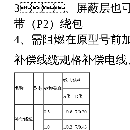
3、屏蔽层也
带（P2）绕包
4、需阻燃在原型号前加“
补偿线缆规格补偿电线
线芯结构
名称
对数
标称截面
A类
R类
0.5
1/0.8
7/0.30
补偿线缆
1
1.0
1/0.3
7/0.43