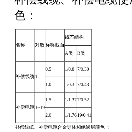
色：
线芯结构
名称
对数
标称截面
A类
R类
0.5
1/0.8
7/0.30
补偿线缆
1
1.0
1/0.3
7/0.43
1.5
1/1.37
7/0.52
补偿电缆
1~19
2.0
1/1.76
19/0.41
补偿线缆、补偿电缆合金导体和绝缘层颜色 ：