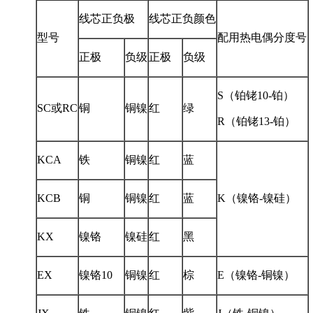
线芯正负极
线芯正负颜色
型号
配用热电偶分度号
正极
负级
正极
负级
S（铂铑10-铂）
SC或RC
铜
铜镍
红
绿
R（铂铑13-铂）
KCA
铁
铜镍
红
蓝
KCB
铜
铜镍
红
蓝
K（镍铬-镍硅）
KX
镍铬
镍硅
红
黑
EX
镍铬10
铜镍
红
棕
E（镍铬-铜镍）