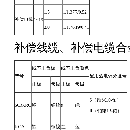
1.5
1/1.37
7/0.52
补偿电缆
1~19
2.0
1/1.76
19/0.41
补偿线缆、补偿电缆合金
线芯正负极
线芯正负颜色
型号
配用热电偶分度号
正极
负级
正极
负级
S（铂铑10-铂）
SC或RC
铜
铜镍
红
绿
R（铂铑13-铂）
KCA
铁
铜镍
红
蓝