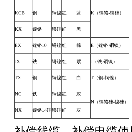
KCB
铜
铜镍
红
蓝
K（镍铬-镍硅）
KX
镍铬
镍硅
红
黑
EX
镍铬10
铜镍
红
棕
E（镍铬-铜镍）
JX
铁
铜镍
红
紫
J（铁-铜镍）
TX
铜
铜镍
红
白
T（铜-铜镍）
NC
铁
铜镍
红
灰
N（镍铬硅-镍硅）
NX
镍铬14硅
镍硅
红
灰
补偿线缆、补偿电缆使用