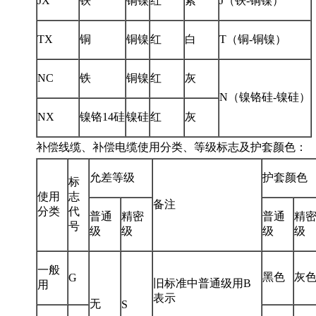
JX
铁
铜镍
红
紫
J（铁-铜镍）
TX
铜
铜镍
红
白
T（铜-铜镍）
NC
铁
铜镍
红
灰
N（镍铬硅-镍硅）
NX
镍铬14硅
镍硅
红
灰
补偿线缆、补偿电缆使用分类、等级标志及护套颜色：
允差等级
护套颜色
标
使用
志
备注
分类
代
普通
精密
普通
精
号
级
级
级
级
一般
黑色
灰
G
旧标准中普通级用B
用
表示
无
S