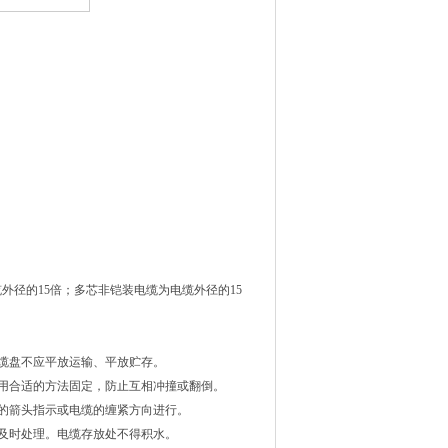
缆外径的15倍；多芯非铠装电缆为电缆外径的15
不应平放运输、平放贮存。
适的方法固定，防止互相冲撞或翻倒。
缆盘上的箭头指示或电缆的缠紧方向进行。
及时处理。电缆存放处不得积水。