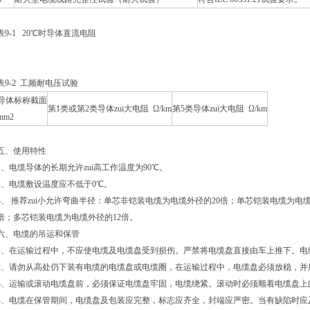
表9-1 20℃时导体直流电阻
表9-2 工频耐电压试验
导体标称截面
第1类或第2类导体zui大电阻 Ω/km
第5类导体zui大电阻 Ω/km
mm2
五、使用特性
1、电缆导体的长期允许zui高工作温度为90℃。
2、电缆敷设温度应不低于0℃。
3、 推荐zui小允许弯曲半径：单芯非铠装电缆为电缆外径的20倍；单芯铠装电缆为电
倍；多芯铠装电缆为电缆外径的12倍。
六、电缆的吊运和保管
1、在运输过程中，不应使电缆及电缆盘受到损伤。严禁将电缆盘直接由车上推下。电缆盘
2、请勿从高处仍下装有电缆的电缆盘或电缆圈，在运输过程中，电缆盘必须放稳，并用合
3、运输或滚动电缆盘前，必须保证电缆盘牢固，电缆绕紧。滚动时必须顺着电
4、电缆在保管期间，电缆盘及包装应完整，标志应齐全，封端应严密。当有缺陷时应