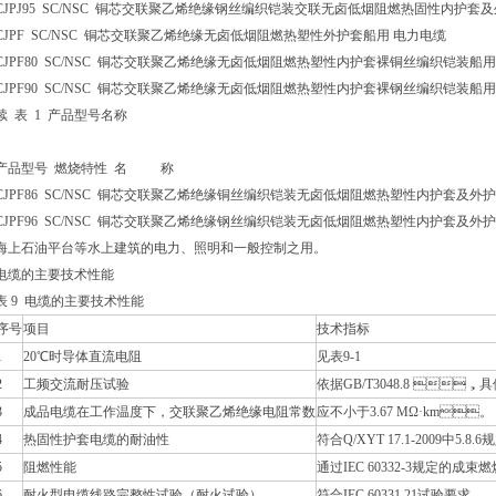
CJPJ95 SC/NSC 铜芯交联聚乙烯绝缘钢丝编织铠装交联无卤低烟阻燃热固性内护套
CJPF SC/NSC 铜芯交联聚乙烯绝缘无卤低烟阻燃热塑性外护套船用 电力电缆
CJPF80 SC/NSC 铜芯交联聚乙烯绝缘无卤低烟阻燃热塑性内护套裸铜丝编织铠装船用
CJPF90 SC/NSC 铜芯交联聚乙烯绝缘无卤低烟阻燃热塑性内护套裸钢丝编织铠装船用
续 表 1 产品型号名称
产品型号 燃烧特性 名 称
CJPF86 SC/NSC 铜芯交联聚乙烯绝缘铜丝编织铠装无卤低烟阻燃热塑性内护套及外
CJPF96 SC/NSC 铜芯交联聚乙烯绝缘钢丝编织铠装无卤低烟阻燃热塑性内护套及外护
海上石油平台等水上建筑的电力、照明和一般控制之用。
电缆的主要技术性能
表 9 电缆的主要技术性能
序号
项目
技术指标
1
20℃时导体直流电阻
见表9-1
2
工频交流耐压试验
依据GB/T3048.8 ，具
3
成品电缆在工作温度下，交联聚乙烯绝缘电阻常数
应不小于3.67 MΩ·km。
4
热固性护套电缆的耐油性
符合Q/XYT 17.1-2009中5.
5
阻燃性能
通过IEC 60332-3规定的成束
6
耐火型电缆线路完整性试验（耐火试验）
符合IEC 60331.21试验要求。