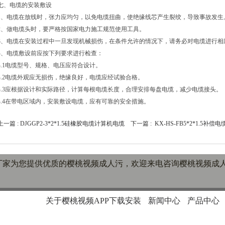
七、电缆的安装敷设
1、电缆在放线时，张力应均匀，以免电缆扭曲，使绝缘线芯产生裂绞，导致事故发生
2、做电缆头时，要严格按国家电力施工规范使用工具。
3、电缆在安装过程中一旦发现机械损伤，在条件允许的情况下，请务必对电缆进行相应的检
4、电缆敷设前应按下列要求进行检查：
4.1电缆型号、规格、电压应符合设计。
4.2电缆外观应无损伤，绝缘良好，电缆应经试验合格。
4.3应根据设计和实际路径，计算每根电缆长度，合理安排每盘电缆，减少电缆接头。
4.4在带电区域内，安装敷设电缆，应有可靠的安全措施。
上一篇 :
DJGGP2-3*2*1.5硅橡胶电缆计算机电缆
下一篇 :
KX-HS-FB5*2*1.5补偿电
频成人污厂家为您提供优质的樱桃视频成人污，欢迎来电咨询樱桃视频成
关于樱桃视频APP下载安装
新闻中心
产品中心