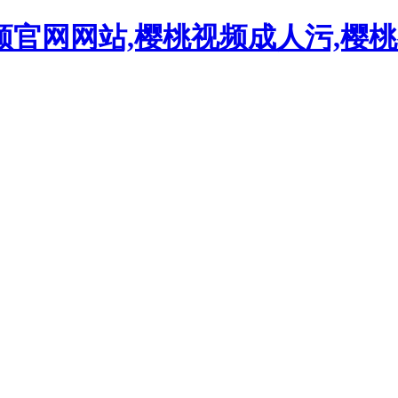
频官网网站,樱桃视频成人污,樱桃