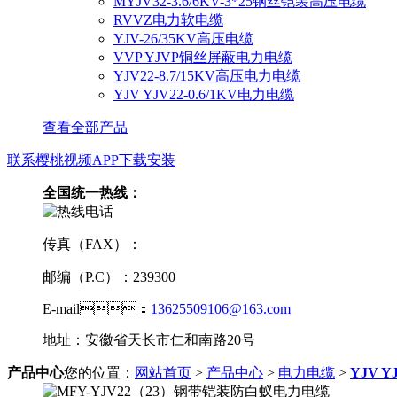
MYJV32-3.6/6KV-3*25钢丝铠装高压电缆
RVVZ电力软电缆
YJV-26/35KV高压电缆
VVP YJVP铜丝屏蔽电力电缆
YJV22-8.7/15KV高压电力电缆
YJV YJV22-0.6/1KV电力电缆
查看全部产品
联系樱桃视频APP下载安装
全国统一热线：
传真（FAX）：
邮编（P.C）：239300
E-mail：
13625509106@163.com
地址：安徽省天长市仁和南路20号
产品中心
您的位置：
网站首页
>
产品中心
>
电力电缆
>
YJV Y