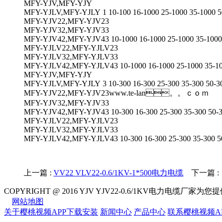
MFY-YJV,MFY-YJY
MFY-YJLV,MFY-YJLY 1 10-100 16-1000 25-1000 35-1000 5
MFY-YJV22,MFY-YJV23
MFY-YJV32,MFY-YJV33
MFY-YJV42,MFY-YJV43 10-1000 16-1000 25-1000 35-1000
MFY-YJLV22,MFY-YJLV23
MFY-YJLV32,MFY-YJLV33
MFY-YJLV42,MFY-YJLV43 10-1000 16-1000 25-1000 35-10
MFY-YJV,MFY-YJY
MFY-YJLV,MFY-YJLY 3 10-300 16-300 25-300 35-300 50-3
MFY-YJV22,MFY-YJV23www.te-lan。。ｃｏｍ
MFY-YJV32,MFY-YJV33
MFY-YJV42,MFY-YJV43 10-300 16-300 25-300 35-300 50-
MFY-YJLV22,MFY-YJLV23
MFY-YJLV32,MFY-YJLV33
MFY-YJLV42,MFY-YJLV43 10-300 16-300 25-300 35-300 5
上一篇 :
VV22 VLV22-0.6/1KV-1*500电力电缆
下一篇 
COPYRIGHT @ 2016 YJV YJV22-0.6/1KV电力电缆厂家为
网站地图
关于樱桃视频APP下载安装
新闻中心
产品中心
联系樱桃视频A