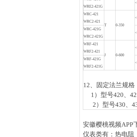
<
WRE2-421G
WRC-421
<
WRC2-421
T
0-350
WRC-421G
<
WRC2-421G
WRF-421
<
WRF2-421
J
0-600
WRF-421G
<
WRF2-421G
12、固定法兰规格
1）型号420
2）型号430、
安徽樱桃视频APP
仪表类有：热电阻