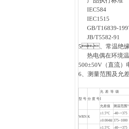
产品执行标准
IEC584
IEC1515
GB/T16839-199
JB/T5582-91
5、常温绝
热电偶在环境温度为
500±50V（直流
6、测量范围及允
允 差 等 级
型 号
分 度 号
I
允差值
测温范围°
±1.5°C
-40~+375
WRN
K
±0.004ltl
375~1000
±1.5°C
-40~+375