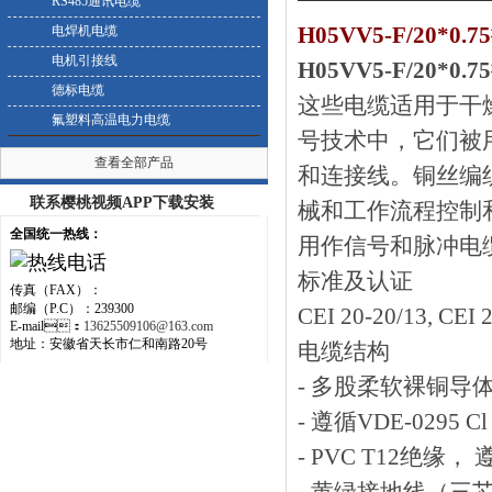
RS485通讯电缆
H05VV5-F/20*0
电焊机电缆
电机引接线
H05VV5-F/20*0
德标电缆
这些电缆适用于干燥
氟塑料高温电力电缆
号技术中，它们
查看全部产品
和连接线。铜丝编织
联系樱桃视频APP下载安装
械和工作流程控制
全国统一热线：
用作信号和脉冲电
标准及认证
传真（FAX）：
邮编（P.C）：239300
CEI 20-20/13, CEI 
E-mail：
13625509106@163.com
地址：安徽省天长市仁和南路20号
电缆结构
- 多股柔软裸铜导
- 遵循VDE-0295 Cl 5
- PVC T12绝缘