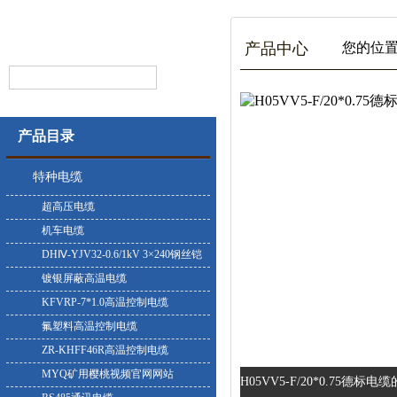
产品中心
您的位置
产品目录
特种电缆
超高压电缆
机车电缆
DHⅣ-YJV32-0.6/1kV 3×240钢丝铠
装耐寒电缆
镀银屏蔽高温电缆
KFVRP-7*1.0高温控制电缆
氟塑料高温控制电缆
ZR-KHFF46R高温控制电缆
MYQ矿用樱桃视频官网网站
H05VV5-F/20*0.75德标电缆的