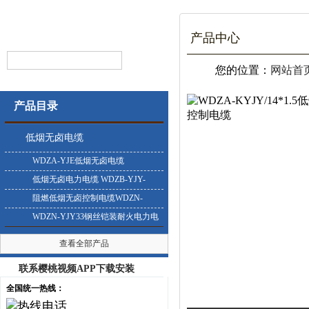
产品中心
您的位置：
网站首
产品目录
低烟无卤电缆
WDZA-YJE低烟无卤电缆
低烟无卤电力电缆 WDZB-YJY-
0.6/1KV
阻燃低烟无卤控制电缆WDZN-
KYJY
WDZN-YJY33钢丝铠装耐火电力电
缆
查看全部产品
联系樱桃视频APP下载安装
全国统一热线：