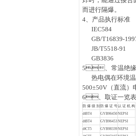
炸时，能通过接
而进行隔爆。
4、产品执行标准
IEC584
GB/T16839-199
JB/T5518-91
GB3836
5、常温绝
热电偶在环境温度为
500±50V（直流
6、取证一览
防 爆 级 别
防 爆 证 号
认 证 机 构
d‖BT4
GYB96450
NEPSI
d‖BT4
GYB96453
NEPSI
d‖CT5
GYB98339
NEPSI