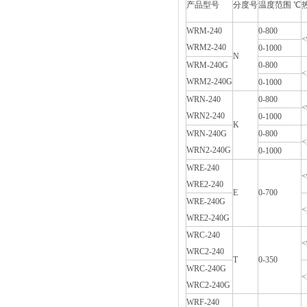
产品型号
分度号
温度范围 ℃
WRM-240
0-800
<
WRM2-240
0-1000
N
WRM-240G
0-800
<
WRM2-240G
0-1000
WRN-240
0-800
<
WRN2-240
0-1000
K
WRN-240G
0-800
<
WRN2-240G
0-1000
WRE-240
<
WRE2-240
E
0-700
WRE-240G
<
WRE2-240G
WRC-240
<
WRC2-240
T
0-350
WRC-240G
<
WRC2-240G
WRF-240