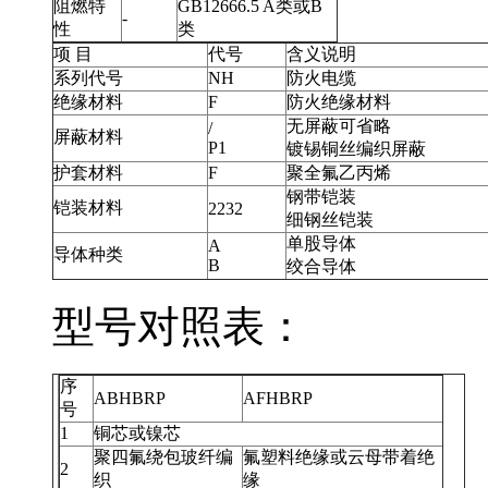
阻燃特
GB12666.5 A类或B
-
性
类
项 目
代号
含义说明
系列代号
NH
防火电缆
绝缘材料
F
防火绝缘材料
无屏蔽可省略
/
屏蔽材料
P1
镀锡铜丝编织屏蔽
护套材料
F
聚全氟乙丙烯
钢带铠装
铠装材料
2232
细钢丝铠装
单股导体
A
导体种类
B
绞合导体
型号对照表：
序
ABHBRP
AFHBRP
号
1
铜芯或镍芯
聚四氟绕包玻纤编
氟塑料绝缘或云母带着绝
2
织
缘