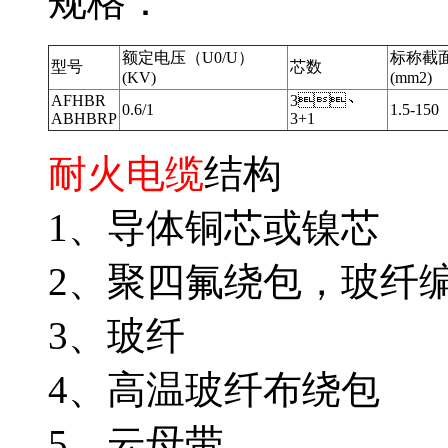
规格：
额定电压（U0/U）
标称截
型号
芯数
(KV)
(mm2)
AFHBR
3、
0.6/1
1.5-150
ABHBRP
3+1
耐火电缆
结构
1、导体铜芯或镍芯
2、聚四氟绕包
3、玻纤
4、高温玻纤布绕包
5、云母带