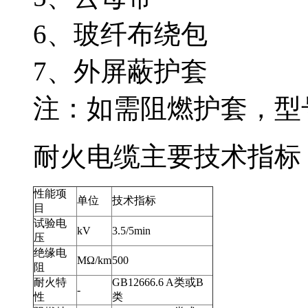
6、玻纤布绕包
7、外屏蔽护套
注：如需阻燃护套
耐火电缆主要技术指标
性能项
单位
技术指标
目
试验电
kV
3.5/5min
压
绝缘电
MΩ/km
500
阻
耐火特
GB12666.6 A类或B
-
性
类