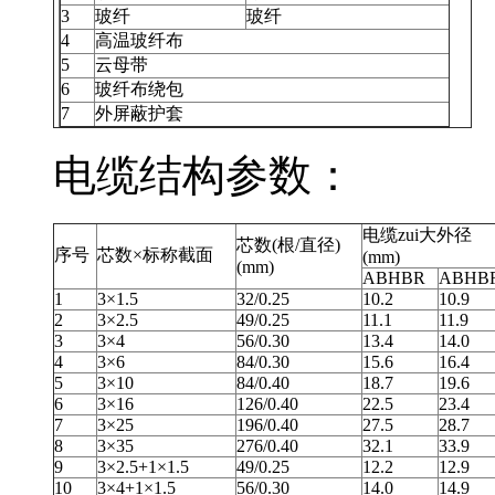
3
玻纤
玻纤
4
高温玻纤布
5
云母带
6
玻纤布绕包
7
外屏蔽护套
电缆结构参数：
电缆zui大外径
芯数(根/直径)
序号
芯数×标称截面
(mm)
(mm)
ABHBR
ABHB
1
3×1.5
32/0.25
10.2
10.9
2
3×2.5
49/0.25
11.1
11.9
3
3×4
56/0.30
13.4
14.0
4
3×6
84/0.30
15.6
16.4
5
3×10
84/0.40
18.7
19.6
6
3×16
126/0.40
22.5
23.4
7
3×25
196/0.40
27.5
28.7
8
3×35
276/0.40
32.1
33.9
9
3×2.5+1×1.5
49/0.25
12.2
12.9
10
3×4+1×1.5
56/0.30
14.0
14.9