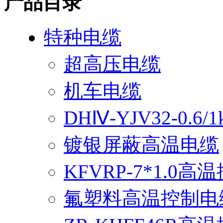
产品目录
特种电缆
超高压电缆
机车电缆
DHⅣ-YJV32-0.
镀银屏蔽高温电缆
KFVRP-7*1.0
氟塑料高温控制电