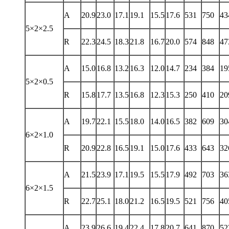
A
20.9
23.0
17.1
19.1
15.5
17.6
531
750
43
5×2×2.5
R
22.3
24.5
18.3
21.8
16.7
20.0
574
848
47
A
15.0
16.8
13.2
16.3
12.0
14.7
234
384
19
5×2×0.5
R
15.8
17.7
13.5
16.8
12.3
15.3
250
410
20
A
19.7
22.1
15.5
18.0
14.0
16.5
382
609
30
6×2×1.0
R
20.9
22.8
16.5
19.1
15.0
17.6
433
643
32
A
21.5
23.9
17.1
19.5
15.5
17.9
492
703
36
6×2×1.5
R
22.7
25.1
18.0
21.2
16.5
19.5
521
756
40
A
23.9
26.6
19.4
22.4
17.8
20.7
641
870
52