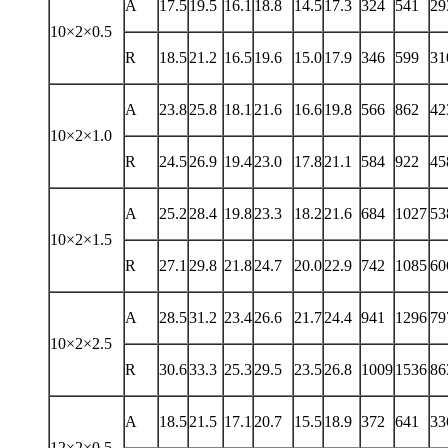
A
17.5
19.5
16.1
18.8
14.5
17.3
324
541
29
10×2×0.5
R
18.5
21.2
16.5
19.6
15.0
17.9
346
599
31
A
23.8
25.8
18.1
21.6
16.6
19.8
566
862
42
10×2×1.0
R
24.5
26.9
19.4
23.0
17.8
21.1
584
922
45
A
25.2
28.4
19.8
23.3
18.2
21.6
684
1027
53
10×2×1.5
R
27.1
29.8
21.8
24.7
20.0
22.9
742
1085
60
A
28.5
31.2
23.4
26.6
21.7
24.4
941
1296
79
10×2×2.5
R
30.6
33.3
25.3
29.5
23.5
26.8
1009
1536
86
A
18.5
21.5
17.1
20.7
15.5
18.9
372
641
33
12×2×0.5