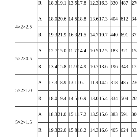
R
18.3
19.1
13.5
17.8
12.3
16.3
330
487
27
A
18.0
20.6
14.5
18.8
13.6
17.3
404
612
34
4×2×2.5
R
19.3
21.9
16.3
21.5
14.7
19.7
440
691
37
A
12.7
15.0
11.7
14.4
10.5
12.5
183
321
15
5×2×0.5
R
13.4
15.8
11.9
14.9
10.7
13.6
196
343
17
A
17.3
18.9
13.1
16.1
11.9
14.5
318
485
23
5×2×1.0
R
18.0
19.4
14.5
16.9
13.0
15.4
334
504
26
A
18.3
21.0
15.1
17.2
13.5
15.6
383
591
30
5×2×1.5
R
19.3
22.0
15.8
18.2
14.3
16.6
405
624
33