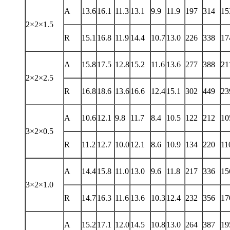
A
13.6
16.1
11.3
13.1
9.9
11.9
197
314
15
2×2×1.5
R
15.1
16.8
11.9
14.4
10.7
13.0
226
338
17
A
15.8
17.5
12.8
15.2
11.6
13.6
277
388
21
2×2×2.5
R
16.8
18.6
13.6
16.6
12.4
15.1
302
449
23
A
10.6
12.1
9.8
11.7
8.4
10.5
122
212
10
3×2×0.5
R
11.2
12.7
10.0
12.1
8.6
10.9
134
220
11
A
14.4
15.8
11.0
13.0
9.6
11.8
217
336
15
3×2×1.0
R
14.7
16.3
11.6
13.6
10.3
12.4
232
356
17
A
15.2
17.1
12.0
14.5
10.8
13.0
264
387
19