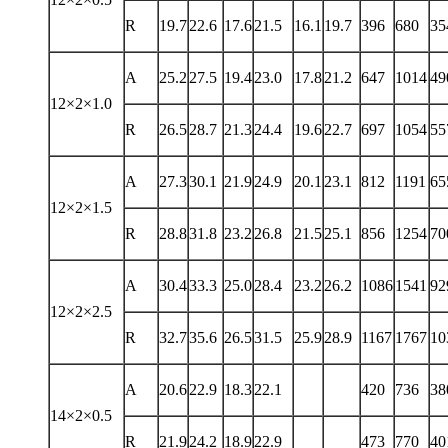
R
19.7
22.6
17.6
21.5
16.1
19.7
396
680
35
A
25.2
27.5
19.4
23.0
17.8
21.2
647
1014
49
12×2×1.0
R
26.5
28.7
21.3
24.4
19.6
22.7
697
1054
55
A
27.3
30.1
21.9
24.9
20.1
23.1
812
1191
65
12×2×1.5
R
28.8
31.8
23.2
26.8
21.5
25.1
856
1254
70
A
30.4
33.3
25.0
28.4
23.2
26.2
1086
1541
92
12×2×2.5
R
32.7
35.6
26.5
31.5
25.9
28.9
1167
1767
10
A
20.6
22.9
18.3
22.1
420
736
38
14×2×0.5
R
21.9
24.2
18.9
22.9
473
770
40