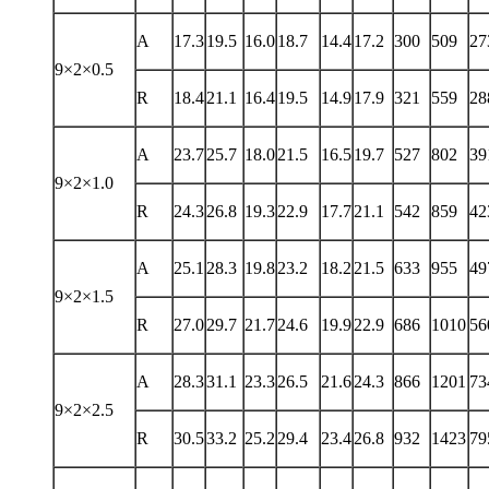
A
17.3
19.5
16.0
18.7
14.4
17.2
300
509
27
9×2×0.5
R
18.4
21.1
16.4
19.5
14.9
17.9
321
559
28
A
23.7
25.7
18.0
21.5
16.5
19.7
527
802
39
9×2×1.0
R
24.3
26.8
19.3
22.9
17.7
21.1
542
859
42
A
25.1
28.3
19.8
23.2
18.2
21.5
633
955
49
9×2×1.5
R
27.0
29.7
21.7
24.6
19.9
22.9
686
1010
56
A
28.3
31.1
23.3
26.5
21.6
24.3
866
1201
73
9×2×2.5
R
30.5
33.2
25.2
29.4
23.4
26.8
932
1423
79