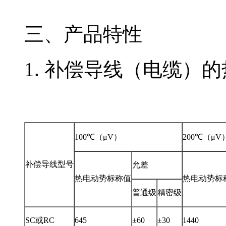
三、
产品特性
1. 补偿导线（电缆）
100℃（μV）
200℃（μV
补偿导线型号
允差
热电动势标称值
热电动势标
普通级
精密级
SC或RC
645
±60
±30
1440