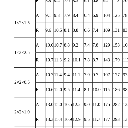
R
8.9
9.4
7.6
8.3
6.1
6.8
94
113
70
A
9.1
9.8
7.9
8.4
6.4
6.9
104
125
78
1×2×1.5
R
9.6
10.5
8.1
8.8
6.6
7.4
109
131
83
A
10.0
10.7
8.8
9.2
7.4
7.8
129
153
10
1×2×2.5
R
10.7
11.3
9.2
10.1
7.8
8.7
143
179
11
A
10.3
11.4
9.4
11.1
7.9
9.7
107
177
93
2×2×0.5
R
10.6
12.0
9.5
11.4
8.1
10.0
115
186
98
A
13.0
15.0
10.5
12.2
9.0
11.0
175
282
12
2×2×1.0
R
13.3
15.4
10.9
12.9
9.5
11.7
177
293
13