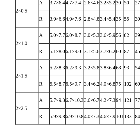
A
3.7×6.4
4.7×7.4
2.6×4.6
3.2×5.2
30
50
27
2×0.5
R
3.9×6.6
4.9×7.6
2.8×4.8
3.4×5.4
35
55
30
A
5.0×7.7
6.0×8.7
3.0×5.3
3.6×5.9
56
82
39
2×1.0
R
5.1×8.0
6.1×9.0
3.1×5.6
3.7×6.2
60
87
45
A
5.2×8.3
6.2×9.3
3.2×5.8
3.8×6.4
68
93
54
2×1.5
R
5.5×8.7
6.5×9.7
3.4×6.2
4.0×6.8
75
102
60
A
5.7×9.3
6.7×10.3
3.6×6.7
4.2×7.3
94
121
77
2×2.5
R
5.9×9.8
6.9×10.8
4.0×7.3
4.6×7.9
101
133
84