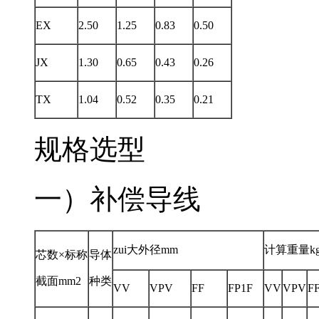
EX
2.50
1.25
0.83
0.50
JX
1.30
0.65
0.43
0.26
TX
1.04
0.52
0.35
0.21
规格选型
一）补偿导线
zui大外径mm
计算重量kg
芯数×标称
导体
截面mm2
种类
VV
VPV
FF
FP1F
VV
VPV
F