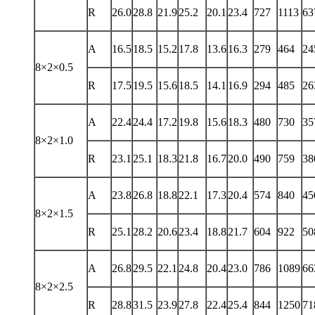
R
26.0
28.8
21.9
25.2
20.1
23.4
727
1113
63
A
16.5
18.5
15.2
17.8
13.6
16.3
279
464
24
8×2×0.5
R
17.5
19.5
15.6
18.5
14.1
16.9
294
485
26
A
22.4
24.4
17.2
19.8
15.6
18.3
480
730
35
8×2×1.0
R
23.1
25.1
18.3
21.8
16.7
20.0
490
759
38
A
23.8
26.8
18.8
22.1
17.3
20.4
574
840
45
8×2×1.5
R
25.1
28.2
20.6
23.4
18.8
21.7
604
922
50
A
26.8
29.5
22.1
24.8
20.4
23.0
786
1089
66
8×2×2.5
R
28.8
31.5
23.9
27.8
22.4
25.4
844
1250
71