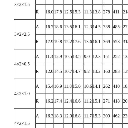
3×2×1.5
R
16.0
17.8
12.5
15.3
11.3
13.8
278
411
21
A
16.7
18.6
13.5
16.1
12.3
14.5
338
485
27
3×2×2.5
R
17.9
19.8
15.2
17.6
13.6
16.1
369
553
31
A
11.3
12.9
10.5
13.5
9.0
12.3
151
252
13
4×2×0.5
R
12.0
14.5
10.7
14.7
9.2
13.2
160
283
13
A
15.4
16.9
11.8
15.6
10.6
14.1
262
410
18
4×2×1.0
R
16.2
17.4
12.4
16.6
11.2
15.1
271
418
20
A
16.3
18.3
12.9
16.8
11.7
15.3
309
462
23
4×2×1.5