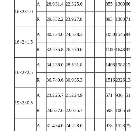
A
28.9
31.4
22.3
25.6
855
1300
66
16×2×1.0
R
29.8
32.2
23.9
27.8
893
1380
71
A
30.7
34.0
24.5
28.3
1050
1546
84
16×2×1.5
R
32.5
35.8
26.5
30.0
1100
1648
92
A
34.2
38.0
28.5
31.8
1408
1982
12
16×2×2.5
R
36.7
40.6
30.9
35.3
1516
2326
13
A
23.2
25.7
21.2
24.9
571
936
51
19×2×0.5
R
24.6
27.6
22.0
25.7
598
1005
54
A
31.4
34.0
24.2
28.0
978
1528
75