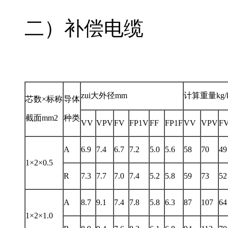
二）补偿电缆
zui大外径mm
计算重量kg/
芯数×标称
导体
截面mm2
种类
VV
VPV
FV
FP1V
FF
FP1F
VV
VPV
F
A
6.9
7.4
6.7
7.2
5.0
5.6
58
70
49
1×2×0.5
R
7.3
7.7
7.0
7.4
5.2
5.8
59
73
52
A
8.7
9.1
7.4
7.8
5.8
6.3
87
107
64
1×2×1.0