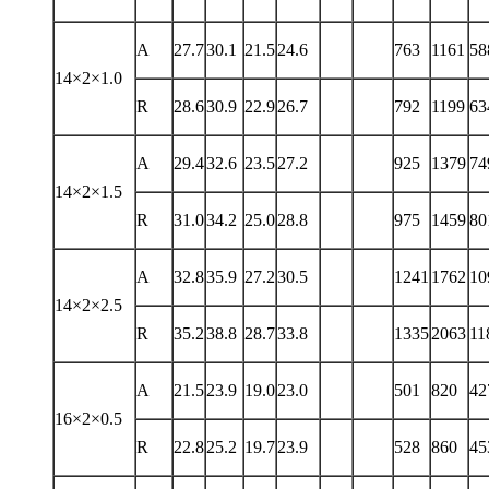
A
27.7
30.1
21.5
24.6
763
1161
58
14×2×1.0
R
28.6
30.9
22.9
26.7
792
1199
63
A
29.4
32.6
23.5
27.2
925
1379
74
14×2×1.5
R
31.0
34.2
25.0
28.8
975
1459
80
A
32.8
35.9
27.2
30.5
1241
1762
10
14×2×2.5
R
35.2
38.8
28.7
33.8
1335
2063
11
A
21.5
23.9
19.0
23.0
501
820
42
16×2×0.5
R
22.8
25.2
19.7
23.9
528
860
45