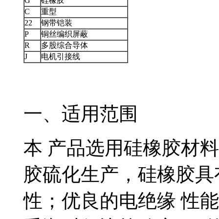
G
硅橡胶
C
重型
22
钢带铠装
P
铜丝编织屏蔽
R
多股综合导体
J
电机引接线
一、适用范围
本 产品选用硅橡胶材料
胶硫化生产，硅橡
性；优良的电绝缘 性