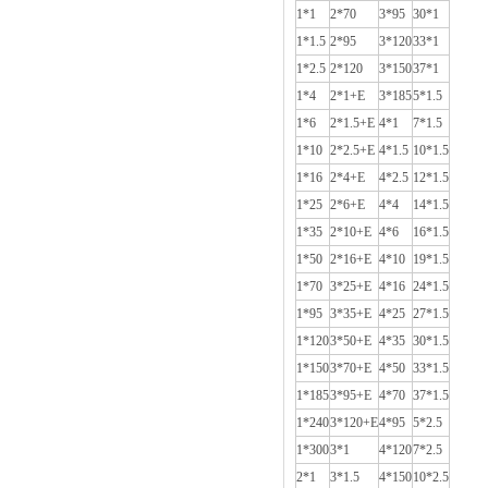
1*1
2*70
3*95
30*1
1*1.5
2*95
3*120
33*1
1*2.5
2*120
3*150
37*1
1*4
2*1+E
3*185
5*1.5
1*6
2*1.5+E
4*1
7*1.5
1*10
2*2.5+E
4*1.5
10*1.5
1*16
2*4+E
4*2.5
12*1.5
1*25
2*6+E
4*4
14*1.5
1*35
2*10+E
4*6
16*1.5
1*50
2*16+E
4*10
19*1.5
1*70
3*25+E
4*16
24*1.5
1*95
3*35+E
4*25
27*1.5
1*120
3*50+E
4*35
30*1.5
1*150
3*70+E
4*50
33*1.5
1*185
3*95+E
4*70
37*1.5
1*240
3*120+E
4*95
5*2.5
1*300
3*1
4*120
7*2.5
2*1
3*1.5
4*150
10*2.5