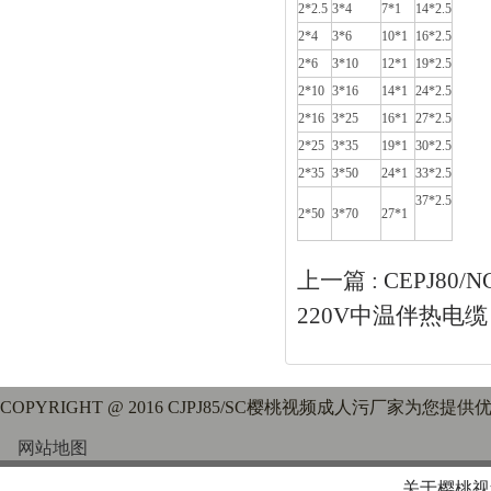
2*2.5
3*4
7*1
14*2.5
2*4
3*6
10*1
16*2.5
2*6
3*10
12*1
19*2.5
2*10
3*16
14*1
24*2.5
2*16
3*25
16*1
27*2.5
2*25
3*35
19*1
30*2.5
2*35
3*50
24*1
33*2.5
37*2.5
2*50
3*70
27*1
上一篇 :
CEPJ80
220V中温伴热电缆
COPYRIGHT @ 2016 CJPJ85/SC樱桃视频成人污厂家为您提
网站地图
关于樱桃视