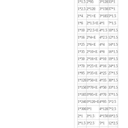
1*1.5
2*95
3*120
33*1
1*2.5
2*120
3*150
37*1
1*4
2*1+E
3*185
5*1.5
1*6
2*1.5+E
4*1
7*1.5
1*10
2*2.5+E
4*1.5
10*1.5
1*16
2*4+E
4*2.5
12*1.5
1*25
2*6+E
4*4
14*1.5
1*35
2*10+E
4*6
16*1.5
1*50
2*16+E
4*10
19*1.5
1*70
3*25+E
4*16
24*1.5
1*95
3*35+E
4*25
27*1.5
1*120
3*50+E
4*35
30*1.5
1*150
3*70+E
4*50
33*1.5
1*185
3*95+E
4*70
37*1.5
1*240
3*120+E
4*95
5*2.5
1*300
3*1
4*120
7*2.5
2*1
3*1.5
4*150
10*2.5
2*1.5
3*2.5
5*1
12*2.5