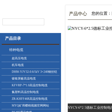
产品中心
您的位置：
产品目录
特种电缆
超高压电缆
机车电缆
DHⅣ-YJV32-0.6/1kV 3×240钢丝铠
装耐寒电缆
镀银屏蔽高温电缆
KFVRP-7*1.0高温控制电缆
氟塑料高温控制电缆
ZR-KHFF46R高温控制电缆
MYQ矿用樱桃视频官网网站
NYCY-6*2.5德标工业控制电