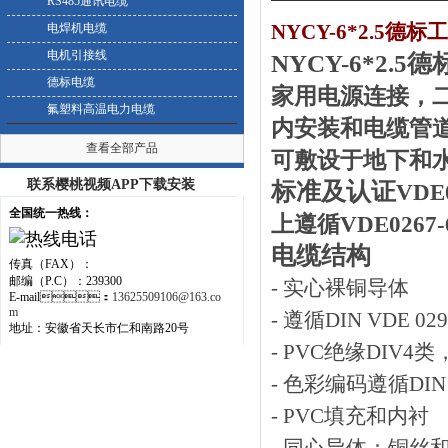
RS485通讯电缆
NYCY-6*2.5德
电焊机电缆
电机引接线
NYCY-6*2.
德标电缆
家用电源连接
氟塑料高温电力电缆
内安装和电缆管道和
查看全部产品
可敷设于地下和水中
联系樱桃视频APP下载安装
标准及认证
VDE0
全国统一热线：
上遵循VDE0267-62
电缆结构
传真（FAX）：
邮编（P.C）：239300
- 实心裸铜导体
E-mail：
13625509106@163.co
m
- 遵循DIN VDE 029
地址：安徽省天长市仁和南路20号
- PVC绝缘DIV4类
- 色彩编码遵循DIN VDE
- PVC填充和内衬