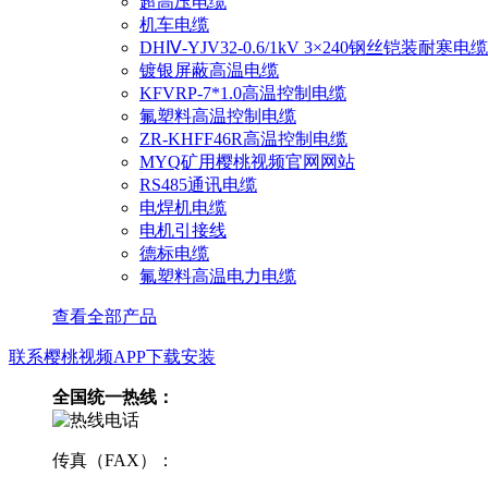
超高压电缆
机车电缆
DHⅣ-YJV32-0.6/1kV 3×240钢丝铠装耐寒电缆
镀银屏蔽高温电缆
KFVRP-7*1.0高温控制电缆
氟塑料高温控制电缆
ZR-KHFF46R高温控制电缆
MYQ矿用樱桃视频官网网站
RS485通讯电缆
电焊机电缆
电机引接线
德标电缆
氟塑料高温电力电缆
查看全部产品
联系樱桃视频APP下载安装
全国统一热线：
传真（FAX）：