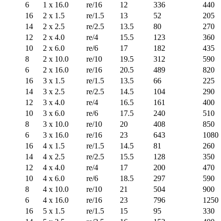
6
1 x 16.0
re/16
12
336
440
16
2 x 1.5
re/1.5
13
52
205
14
2 x 2.5
re/2.5
13.5
80
270
12
2 x 4.0
re/4
15.5
123
360
10
2 x 6.0
re/6
17
182
435
8
2 x 10.0
re/10
19.5
312
590
6
2 x 16.0
re/16
20.5
489
820
16
3 x 1.5
re/1.5
13.5
66
225
14
3 x 2.5
re/2.5
14.5
104
290
12
3 x 4.0
re/4
16.5
161
400
10
3 x 6.0
re/6
17.5
240
510
8
3 x 10.0
re/10
20
408
850
6
3 x 16.0
re/16
23
643
1080
16
4 x 1.5
re/1.5
14.5
81
260
14
4 x 2.5
re/2.5
15.5
128
350
12
4 x 4.0
re/4
17
200
470
10
4 x 6.0
re/6
18.5
297
590
8
4 x 10.0
re/10
21
504
900
6
4 x 16.0
re/16
23
796
1250
16
5 x 1.5
re/1.5
15
95
330