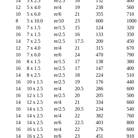
14
5 x 2.5
re/2.5
16
152
400
12
5 x 4.0
re/4
19
238
560
10
5 x 6.0
re/6
21
355
710
8
5 x 10.0
re/10
23
600
1000
16
7 x 1.5
re/1.5
15
124
320
16
7 x 1.5
re/2.5
16
133
350
14
7 x 2.5
re/2.5
17.5
200
450
12
7 x 4.0
re/4
21
315
670
10
7 x 6.0
re/6
24
470
790
16
8 x 1.5
re/1.5
17
138
380
16
8 x 1.5
re/2.5
17
147
400
14
8 x 2.5
re/2.5
18
224
510
16
10 x 1.5
re/2.5
19
176
440
14
10 x 2.5
re/4
20.5
286
600
16
12 x 1.5
re/2.5
20
205
500
14
12 x 2.5
re/4
21
334
660
16
14 x 1.5
re/2.5
20.5
234
540
14
14 x 2.5
re/4
22
382
760
14
14 x 2.5
re/6
22.5
403
800
16
16 x 1.5
re/4
22
276
600
14
16 x 2.5
re/6
23
451
910