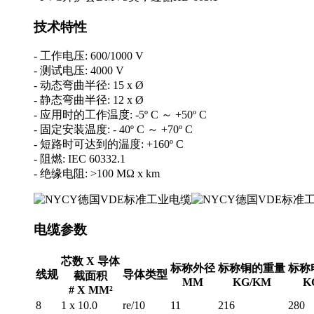
技术特性
- 工作电压: 600/1000 V
- 测试电压: 4000 V
- 动态弯曲半径: 15 x Ø
- 静态弯曲半径: 12 x Ø
- 应用时的工作温度: -5º C ～ +50º C
- 固定安装温度: - 40º C ～ +70º C
- 短路时可达到的温度: +160º C
- 阻燃: IEC 60332.1
- 绝缘电阻: >100 MΩ x km
电缆参数
芯数 X 导体
标称外径
标称铜的重量
标称
线规
导体类型
截面积
MM
KG/KM
K
# X MM²
8
1 x 10.0
re/10
11
216
280