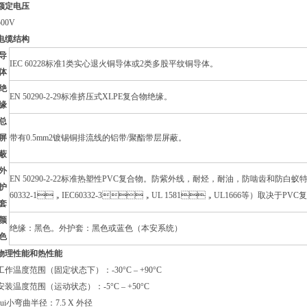
额定电压
500V
电缆结构
导
IEC 60228标准1类实心退火铜导体或2类多股平纹铜导体。
体
绝
EN 50290-2-29标准挤压式XLPE复合物绝缘。
缘
总
屏
带有0.5mm2镀锡铜排流线的铝带/聚酯带层屏蔽。
蔽
外
EN 50290-2-22标准热塑性PVC复合物。防紫外线，耐烃，耐油，防啮
护
60332-1，IEC60332-3，UL 1581，UL1666等）取决于PVC复
套
颜
绝缘：黑色。外护套：黑色或蓝色（本安系统）
色
物理性能和热性能
工作温度范围（固定状态下）：-30°C – +90°C
安装温度范围（运动状态）：-5°C – +50°C
zui小弯曲半径：7.5 X 外径