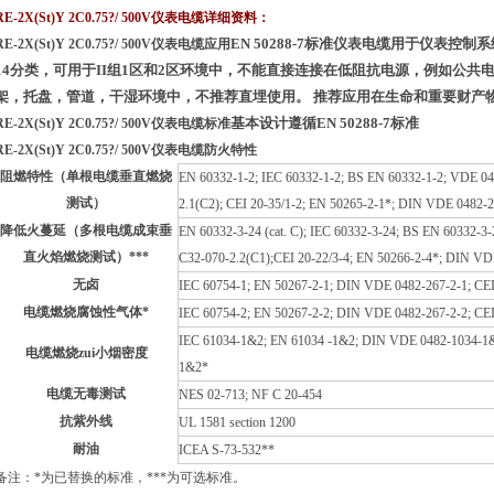
RE-2X(St)Y 2C0.75?/ 500V仪表电缆
详细资料：
EN 50288-7标准仪表电缆用于仪表控制系
RE-2X(St)Y 2C0.75?/ 500V仪表电缆
应用
14分类，可用于II组1区和2区环境中，不能直接连接在低阻抗电源，例如公共电力
架，托盘，管道，干湿环境中，不推荐直埋使用。 推荐应用在生命和重要财产
基本设计遵循EN 50288-7标准
RE-2X(St)Y 2C0.75?/ 500V仪表电缆
标准
RE-2X(St)Y 2C0.75?/ 500V仪表电缆
防火特性
阻燃特性（单根电缆垂直燃烧
EN 60332-1-2; IEC 60332-1-2; BS EN 60332-1-2; VDE 04
测试）
2.1(C2); CEI 20-35/1-2; EN 50265-2-1*; DIN VDE 0482-
降低火蔓延（多根电缆成束垂
EN 60332-3-24 (cat. C); IEC 60332-3-24; BS EN 60332-3
直火焰燃烧测试）***
C32-070-2.2(C1);CEI 20-22/3-4; EN 50266-2-4*; DIN VD
无卤
IEC 60754-1; EN 50267-2-1; DIN VDE 0482-267-2-1; CEI 
电缆燃烧腐蚀性气体*
IEC 60754-2; EN 50267-2-2; DIN VDE 0482-267-2-2; CEI 
IEC 61034-1&2; EN 61034 -1&2; DIN VDE 0482-1034-1&
电缆燃烧zui小烟密度
1&2*
电缆无毒测试
NES 02-713; NF C 20-454
抗紫外线
UL 1581 section 1200
耐油
ICEA S-73-532**
备注：*为已替换的标准，***为可选标准。