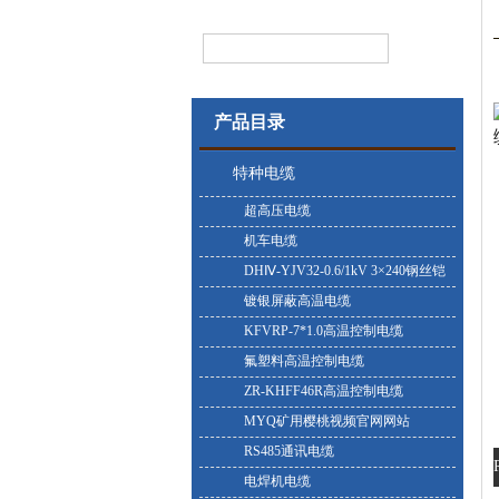
产品目录
特种电缆
超高压电缆
机车电缆
DHⅣ-YJV32-0.6/1kV 3×240钢丝铠
装耐寒电缆
镀银屏蔽高温电缆
KFVRP-7*1.0高温控制电缆
氟塑料高温控制电缆
ZR-KHFF46R高温控制电缆
MYQ矿用樱桃视频官网网站
RS485通讯电缆
电焊机电缆