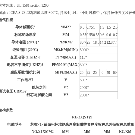
抗紫外线：UL 1581 section 1200
耐油：ICEA S-73-532(测试温度 +60°C, 持续4小时。4小时过程中，保持拉伸强度和伸长
电气性能
导体截面积?
MM2?
0.5
0.75
1
1.3
1.5
2.5
标称绝缘厚度
MM
0.55
0.55
0.55
0.6
0.6
0.7
导体电阻 (20°C)?
?Ω/KM?
36.7
25
18.5
14.2
12.3
7.4
绝缘电阻 (20°C)
MΩ.KM(MIN.)
5000?
交互电容 (1 KHZ)?
PF/M(MAX.)
115?
电容不平衡值(1 KHZ)?
PF/500 M (MAX.)
500?
感应系数/阻抗比例
ΜH/Ω(MAX.)
25
25
25
40
40
60
工作电压?
V
500?
线芯之间
V?
2000?
测试电压 URMS?
线芯与屏蔽之间
V?
2000?
结构参数
RE-2X(ST)Y
电缆型号
芯数×1×截面积
标准绝缘厚度
标准护套厚度
标称总外径
标称总重量
NO.X1XMM2
MM
MM
MM
KG/KM