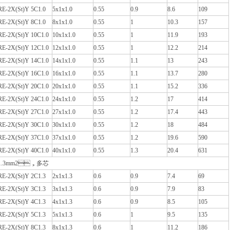
RE-2X(St)Y 5C1.0
5x1x1.0
0.55
0.9
8.6
109
RE-2X(St)Y 8C1.0
8x1x1.0
0.55
1
10.3
157
RE-2X(St)Y 10C1.0
10x1x1.0
0.55
1
11.9
193
RE-2X(St)Y 12C1.0
12x1x1.0
0.55
1
12.2
214
RE-2X(St)Y 14C1.0
14x1x1.0
0.55
1.1
13
243
RE-2X(St)Y 16C1.0
16x1x1.0
0.55
1.1
13.7
280
RE-2X(St)Y 20C1.0
20x1x1.0
0.55
1.1
15.2
336
RE-2X(St)Y 24C1.0
24x1x1.0
0.55
1.2
17
414
RE-2X(St)Y 27C1.0
27x1x1.0
0.55
1.2
17.4
443
RE-2X(St)Y 30C1.0
30x1x1.0
0.55
1.2
18
484
RE-2X(St)Y 37C1.0
37x1x1.0
0.55
1.2
19.6
590
RE-2X(St)Y 40C1.0
40x1x1.0
0.55
1.3
20.4
631
1.3mm2，多芯
RE-2X(St)Y 2C1.3
2x1x1.3
0.6
0.9
7.4
69
RE-2X(St)Y 3C1.3
3x1x1.3
0.6
0.9
7.9
83
RE-2X(St)Y 4C1.3
4x1x1.3
0.6
0.9
8.5
105
RE-2X(St)Y 5C1.3
5x1x1.3
0.6
1
9.5
135
RE-2X(St)Y 8C1.3
8x1x1.3
0.6
1
11.2
186