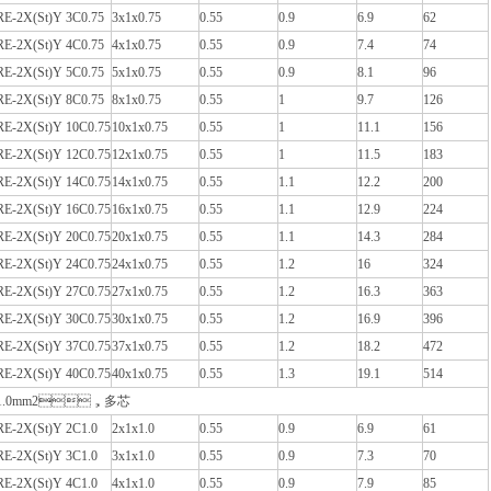
RE-2X(St)Y 3C0.75
3x1x0.75
0.55
0.9
6.9
62
RE-2X(St)Y 4C0.75
4x1x0.75
0.55
0.9
7.4
74
RE-2X(St)Y 5C0.75
5x1x0.75
0.55
0.9
8.1
96
RE-2X(St)Y 8C0.75
8x1x0.75
0.55
1
9.7
126
RE-2X(St)Y 10C0.75
10x1x0.75
0.55
1
11.1
156
RE-2X(St)Y 12C0.75
12x1x0.75
0.55
1
11.5
183
RE-2X(St)Y 14C0.75
14x1x0.75
0.55
1.1
12.2
200
RE-2X(St)Y 16C0.75
16x1x0.75
0.55
1.1
12.9
224
RE-2X(St)Y 20C0.75
20x1x0.75
0.55
1.1
14.3
284
RE-2X(St)Y 24C0.75
24x1x0.75
0.55
1.2
16
324
RE-2X(St)Y 27C0.75
27x1x0.75
0.55
1.2
16.3
363
RE-2X(St)Y 30C0.75
30x1x0.75
0.55
1.2
16.9
396
RE-2X(St)Y 37C0.75
37x1x0.75
0.55
1.2
18.2
472
RE-2X(St)Y 40C0.75
40x1x0.75
0.55
1.3
19.1
514
1.0mm2，多芯
RE-2X(St)Y 2C1.0
2x1x1.0
0.55
0.9
6.9
61
RE-2X(St)Y 3C1.0
3x1x1.0
0.55
0.9
7.3
70
RE-2X(St)Y 4C1.0
4x1x1.0
0.55
0.9
7.9
85