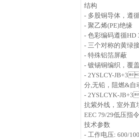
结构
-
多股铜导体，遵
-
聚乙烯
(PE)
绝缘
-
色彩编码遵循
HD 
-
三个对称的黄绿
-
特殊铝箔屏蔽
-
镀锡铜编织，覆
- 2YSLCY-JB+3

分
,
无铅，阻燃
&
自
- 2YSLCYK-JB+3
抗紫外线，室外直埋
EEC 79/29
低压指
技术参数
-
工作电压
: 600/10