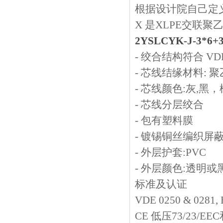
根据设计院自己定义
X
是
XLPE
交联聚
2YSLCYK-J-3*6+3
-
绞合结构符合
VDE
-
芯线结缘材料
:
聚
-
芯线颜色
:
灰
,
黑
-
芯线分层绞合
-
包有塑料膜
-
镀锡铜丝编织屏
-
外层护套
:PVC
-
外层颜色
:
透明或
标准及认证
VDE 0250 & 0281, 
CE
低压
73/23/EEC