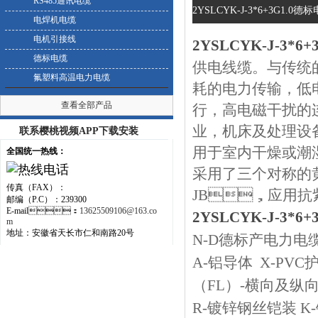
RS485通讯电缆
2YSLCYK-J-3*6+3G1.0德
电焊机电缆
电机引接线
2YSLCYK-J-3*6+3
德标电缆
供电线缆。与传统
氟塑料高温电力电缆
耗的电力传输，
查看全部产品
行，高电磁干扰的连
业，机床及处理设
联系樱桃视频APP下载安装
用于室内干燥或潮湿
全国统一热线：
采用了三个对称的黄绿
传真（FAX）：
JB
，应用抗紫外
邮编（P.C）：239300
E-mail：
13625509106@163.co
2YSLCYK-J-3*6+3
m
地址：安徽省天长市仁和南路20号
N-D
德标产电力电
A-
铝导体
X-PVC
（
FL
）
-
横向及纵
R-
镀锌钢丝铠装
K-