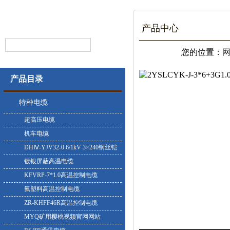
产品中心
您的位置：
产品目录
特种电缆
超高压电缆
机车电缆
DHⅣ-YJV32-0.6/1kV 3×240钢丝铠
装耐寒电缆
镀银屏蔽高温电缆
KFVRP-7*1.0高温控制电缆
氟塑料高温控制电缆
ZR-KHFF46R高温控制电缆
MYQ矿用樱桃视频官网网站