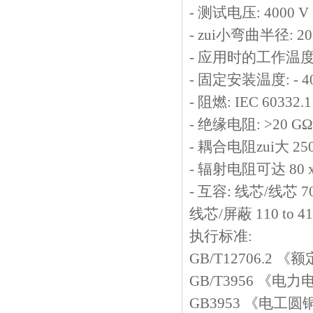
-
测试电压
: 4000 V
-
zui小弯曲半径
: 2
-
应用时的工作温
-
固定安装温度
: - 
-
阻燃
: IEC 60332.1
-
绝缘电阻
: >20 GΩ
-
耦合电阻zui大
25
-
辐射电阻可达
80 x
-
互容
:
线芯
/
线芯
70
线芯
/
屏蔽
110 to 4
执行标准
:
GB/T12706.2
《额
GB/T3956
《电力电缆
GB3953
《电工圆