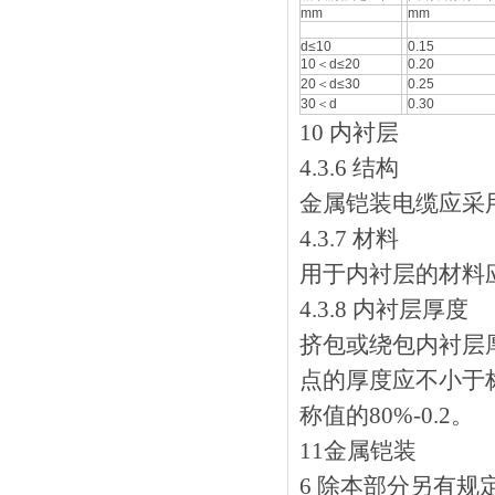
mm
mm
d≤10
0.15
10＜d≤20
0.20
20＜d≤30
0.25
30＜d
0.30
10 内衬层
4.3.6 结构
金属铠装电缆应采用内衬
4.3.7 材料
用于内衬层的材料应
4.3.8 内衬层厚度
挤包或绕包内衬层厚
点的厚度应不小于标
称值的80%-0.2。
11金属铠装
6 除本部分另有规定外