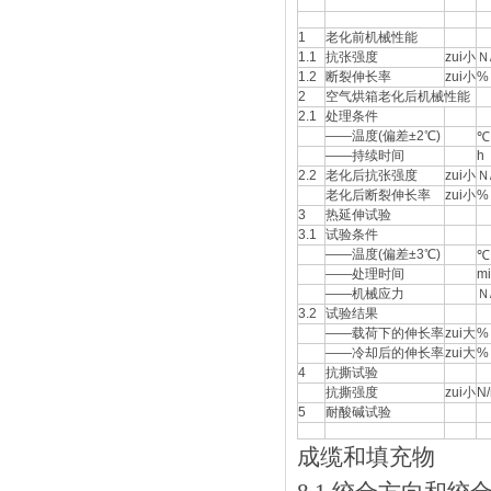
1
老化前机械性能
1.1
抗张强度
zui小
Ｎ
1.2
断裂伸长率
zui小
%
2
空气烘箱老化后机械性能
2.1
处理条件
——温度(偏差±2℃)
℃
——持续时间
h
2.2
老化后抗张强度
zui小
Ｎ
老化后断裂伸长率
zui小
%
3
热延伸试验
3.1
试验条件
——温度(偏差±3℃)
℃
——处理时间
m
——机械应力
Ｎ
3.2
试验结果
——载荷下的伸长率
zui大
%
——冷却后的伸长率
zui大
%
4
抗撕试验
抗撕强度
zui小
N
5
耐酸碱试验
成缆和填充物