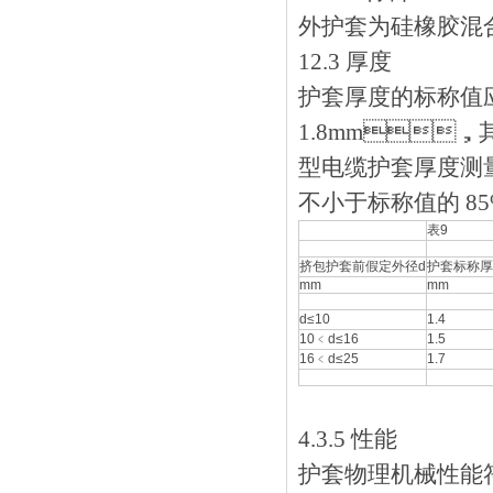
外护套为硅橡胶混合物
12.3 厚度
护套厚度的标称值应
1.8mm，
型电缆护套厚度测量
不小于标称值的 85
表9
挤包护套前假定外径d
护套标称厚
mm
mm
d≤10
1.4
10﹤d≤16
1.5
16﹤d≤25
1.7
4.3.5 性能
护套物理机械性能符合