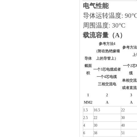
电气性能
导体运转温度: 90°
周围温度: 30°C
载流容量（A）
参考方法4
参考方法
（附在热绝缘墙
上
导体
上的导管上）
截面
一个2芯
一个3芯电缆或者
积
缆
一个4芯电缆
单相交流
三相交流电
或者直流
1
2
3
MM2
A
A
1.5
16.5
22
2.5
22
30
4
30
40
6
38
51